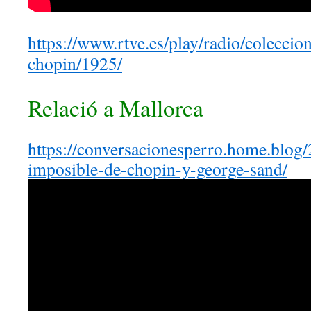
https://www.rtve.es/play/radio/coleccion
chopin/1925/
Relació a Mallorca
https://conversacionesperro.home.blog
imposible-de-chopin-y-george-sand/