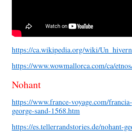
https://ca.wikipedia.org/wiki/Un_hive
https://www.wowmallorca.com/ca/etnos
Nohant
https://www.france-voyage.com/francia-
george-sand-1568.htm
https://es.tellerrandstories.de/nohant-g