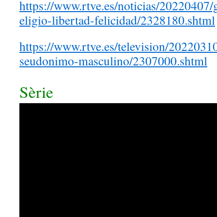
https://www.rtve.es/noticias/20220407/
eligio-libertad-felicidad/2328180.shtml
https://www.rtve.es/television/20220310
seudonimo-masculino/2307000.shtml
Sèrie