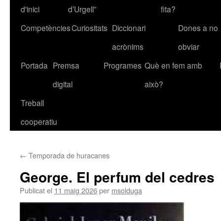
d'inici
d’Urgell”
fita?
al
Competències
Curiositats
Diccionari
Dones a no
contingut
acrònims
obviar
Portada
Premsa
Programes
Què en fem amb
digital
això?
Treball
cooperatiu
←
Temporada de huracanes
George. El perfum del cedres
Publicat el
11 maig 2026
per
msolduga