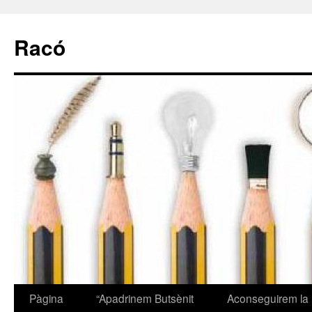
Racó
Pàgina
“Apadrinem Butsènit
Aconseguirem la
Vés