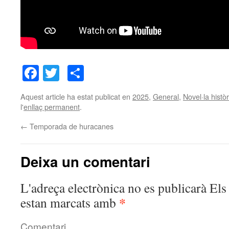
Facebook
Twitter
Comparteix
Aquest article ha estat publicat en
2025
,
General
,
Novel·la històr
l'
enllaç permanent
.
←
Temporada de huracanes
Deixa un comentari
L'adreça electrònica no es publicarà
Els 
*
estan marcats amb
Comentari