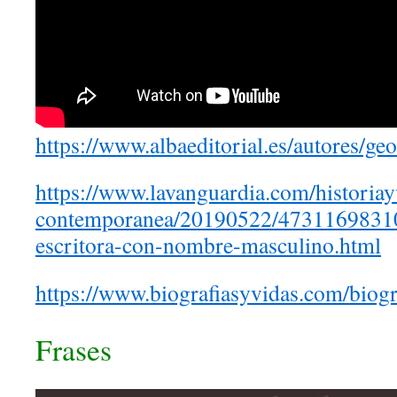
https://www.albaeditorial.es/autores/ge
https://www.lavanguardia.com/historiayv
contemporanea/20190522/47311698310
escritora-con-nombre-masculino.html
https://www.biografiasyvidas.com/biogr
Frases