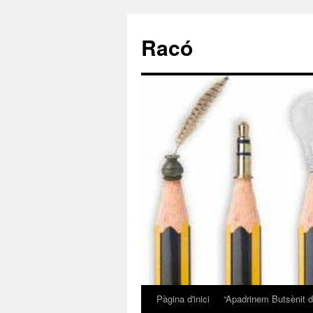
Racó
Pàgina d'inici
“Apadrinem Butsènit d’
Vés