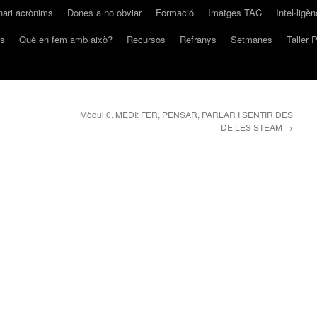
nari acrònims
Dones a no obviar
Formació
Imatges TAC
Intel·ligè
s
Què en fem amb això?
Recursos
Refranys
Setmanes
Taller 
Mòdul 0. MEDI: FER, PENSAR, PARLAR I SENTIR DES
DE LES STEAM
→