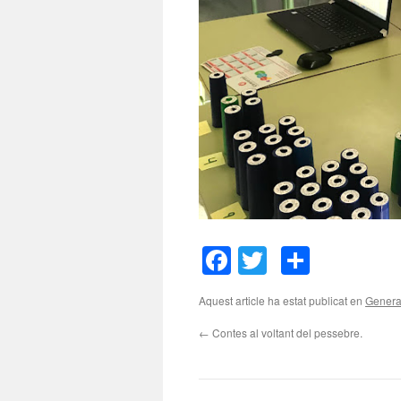
Facebook
Twitter
Compar
Aquest article ha estat publicat en
Genera
←
Contes al voltant del pessebre.