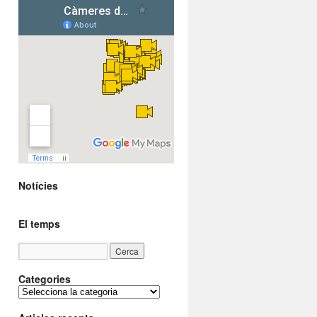
Notícies
El temps
Categories
C
a