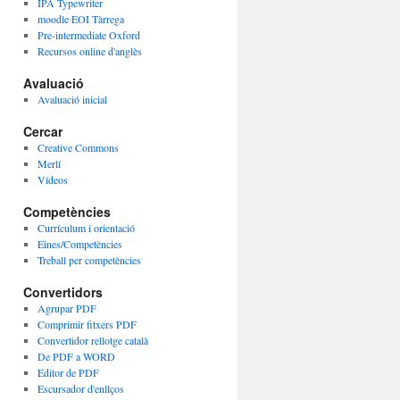
IPA Typewriter
moodle EOI Tàrrega
Pre-intermediate Oxford
Recursos online d'anglès
Avaluació
Avaluació inicial
Cercar
Creative Commons
Merlí
Vídeos
Competències
Currículum i orientació
Eines/Competències
Treball per competències
Convertidors
Agrupar PDF
Comprimir fitxers PDF
Convertidor rellotge català
De PDF a WORD
Editor de PDF
Escursador d'enllços