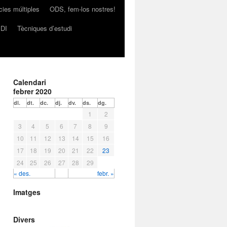
ncies múltiples
ODS, fem-los nostres!
PDI
Tècniques d’estudi
Calendari
febrer 2020
dl.
dt.
dc.
dj.
dv.
ds.
dg.
1
2
3
4
5
6
7
8
9
10
11
12
13
14
15
16
17
18
19
20
21
22
23
24
25
26
27
28
29
« des.
febr. »
Imatges
Divers