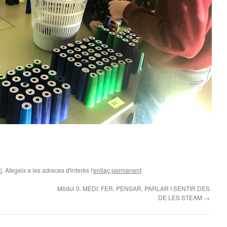
teix
l
. Afegeix a les adreces d'interès l'
enllaç permanent
.
Mòdul 0. MEDI: FER, PENSAR, PARLAR I SENTIR DES
DE LES STEAM
→