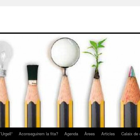
Urgell”
Aconseguirem la fita?
Agenda
Àrees
Articles
Calaix de 