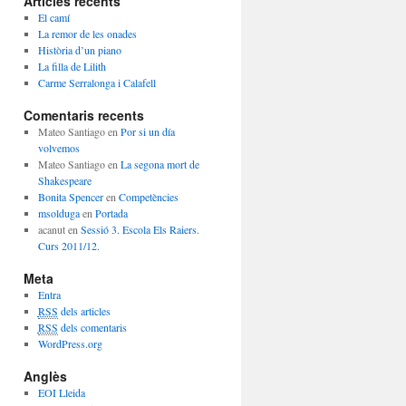
Articles recents
t
e
El camí
g
La remor de les onades
o
Història d’un piano
r
La filla de Lilith
i
Carme Serralonga i Calafell
e
Comentaris recents
s
Mateo Santiago
en
Por si un día
volvemos
Mateo Santiago
en
La segona mort de
Shakespeare
Bonita Spencer
en
Competències
msolduga
en
Portada
acanut
en
Sessió 3. Escola Els Raiers.
Curs 2011/12.
Meta
Entra
RSS
dels articles
RSS
dels comentaris
WordPress.org
Anglès
EOI Lleida