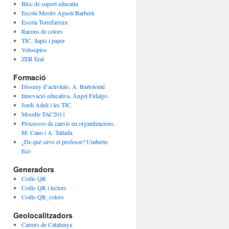
Bloc de suport educatiu
Escola Mestre Agustí Barberà
Escola Torrefarrera
Racons de colors
TIC, llapis i paper
Velosipios
ZER Eral
Formació
Disseny d’activitats. A. Bartolomé.
Innovació educativa. Àngel Fidalgo.
Jordi Adell i les TIC.
Moodle TAC2011
Processos de canvis en organitzacions.
M. Cano i A. Tallada.
¿De qué sirve el profesor? Umberto
Eco
Generadors
Codis QR
Codis QR i lectors
Codis QR_colors
Geolocalitzadors
Carrers de Catalunya