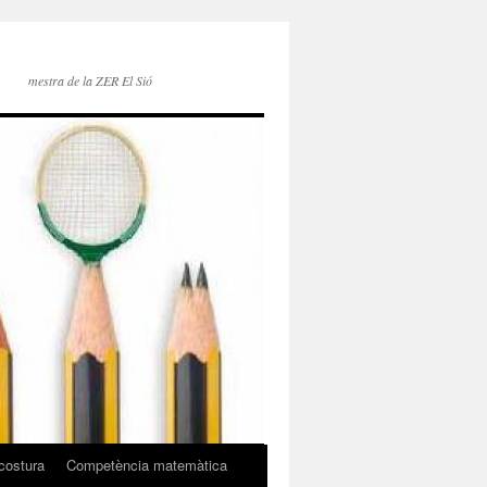
mestra de la ZER El Sió
costura
Competència matemàtica