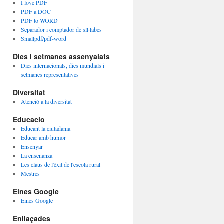
I love PDF
PDF a DOC
PDF to WORD
Separador i comptador de síl·labes
Smallpdf/pdf-word
Dies i setmanes assenyalats
Dies internacionals, dies mundials i
setmanes representatives
Diversitat
Atenció a la diversitat
Educacio
Educant la ciutadania
Educar amb humor
Ensenyar
La enseñanza
Les claus de l'èxit de l'escola rural
Mestres
Eines Google
Eines Google
Enllaçades