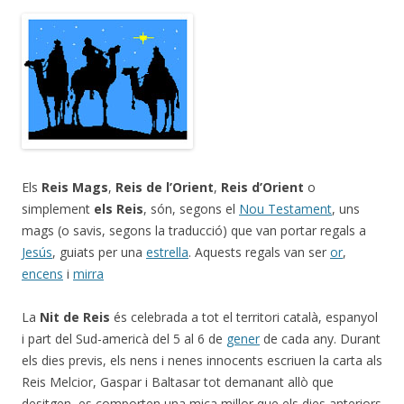
Els
Reis Mags
,
Reis de l’Orient
,
Reis d’Orient
o
simplement
els Reis
, són, segons el
Nou Testament
, uns
mags (o savis, segons la traducció) que van portar regals a
Jesús
, guiats per una
estrella
. Aquests regals van ser
or
,
encens
i
mirra
La
Nit de Reis
és celebrada a tot el territori català, espanyol
i part del Sud-americà del 5 al 6 de
gener
de cada any. Durant
els dies previs, els nens i nenes innocents escriuen la carta als
Reis Melcior, Gaspar i Baltasar tot demanant allò que
desitgen, es comporten una mica millor que els dies anteriors