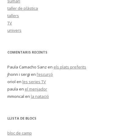
sumari
taller de plàstica
tallers
TV
univers
COMENTARIS RECENTS
Paula Camacho Sanz
en
els plats preferits
jhonn i sergi
en
l’escurçó
oriol
en
les series TV
paula
en
el menjador
mmoncal
en
la natació
LLISTA DE BLOCS
bloc de camp