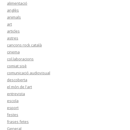
alimentació
anglès
animals
art
articles
astres
cançons rock català
cinema
col.laboracions
comiat sisè
comunicació audiovisual
descoberta
el món de l'art
entrevista
escola
esport
festes
frases fetes
General