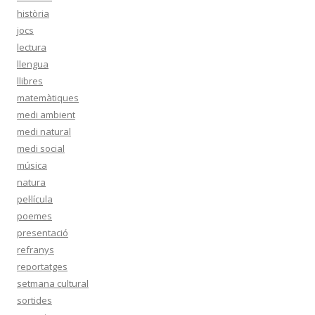
història
jocs
lectura
llengua
llibres
matemàtiques
medi ambient
medi natural
medi social
música
natura
pel·lícula
poemes
presentació
refranys
reportatges
setmana cultural
sortides