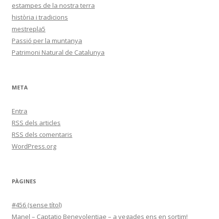
estampes de la nostra terra
història i tradicions
mestrepla5
Passió per la muntanya
Patrimoni Natural de Catalunya
META
Entra
RSS
dels articles
RSS
dels comentaris
WordPress.org
PÀGINES
#456 (sense títol)
Manel – Captatio Benevolentiae – a vegades ens en sortim!