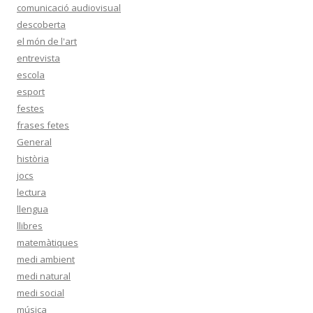
comunicació audiovisual
descoberta
el món de l'art
entrevista
escola
esport
festes
frases fetes
General
història
jocs
lectura
llengua
llibres
matemàtiques
medi ambient
medi natural
medi social
música