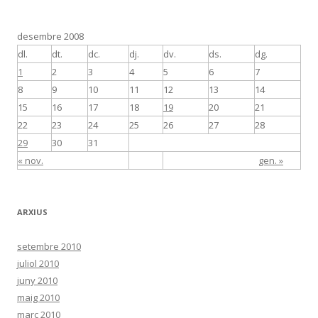
desembre 2008
dl.
dt.
dc.
dj.
dv.
ds.
dg.
1
2
3
4
5
6
7
8
9
10
11
12
13
14
15
16
17
18
19
20
21
22
23
24
25
26
27
28
29
30
31
« nov.
gen. »
ARXIUS
setembre 2010
juliol 2010
juny 2010
maig 2010
març 2010