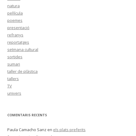
natura
pel·lícula
poemes
presentació
refranys
reportatges
setmana cultural
sortides
sumari
taller de plàstica
tallers
TV
univers
COMENTARIS RECENTS
Paula Camacho Sanz
en
els plats preferits