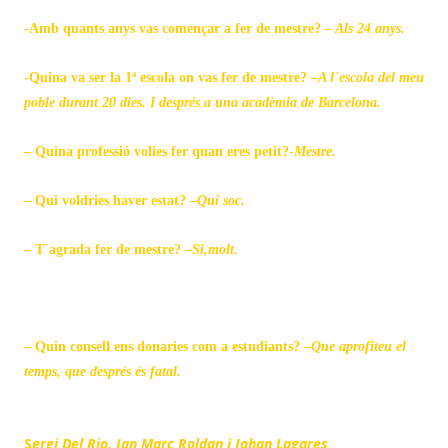
-Amb quants anys vas començar a fer de mestre? –
Als 24 anys.
-Quina va ser la 1ª escola on vas fer de mestre? –
A l´escola del meu
poble durant 20 dies. I després a una acadèmia de Barcelona.
– Quina professió volies fer quan eres petit?-
Mestre.
– Qui voldries haver estat? –
Qui soc.
– T´agrada fer de mestre? –
Si,molt.
– Quin consell ens donaries com a estudiants? –
Que aprofiteu el
temps, que després és fatal.
S
ergi Del Rio, Jan Marc Roldan i Johan Lagares