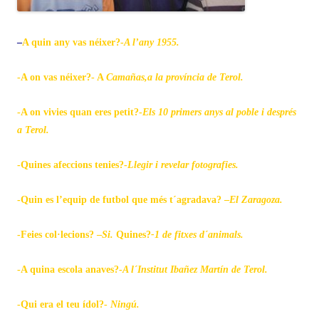
–
A quin any vas néixer?-
A l’any 1955.
-A on vas néixer?- A
Camañas,a la
província de Terol.
-A on vivies quan eres petit?-
Els 10 primers anys al poble i
després
a Terol.
-Quines afeccions tenies?-
Llegir i revelar fotografies.
-Quin es l’equip de futbol que més t´agradava? –
El Zaragoza.
-Feies col·lecions? –
Si.
Quines?
-1 de fitxes d´animals.
-A quina escola anaves?-
A l´Institut Ibañez Martín de Terol.
-Qui era el teu ídol?-
Ningú.