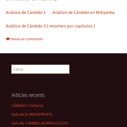
Análisis de Cándido 1
Análisis de Cándido en Wikipedia
Análisis de Cándido 3 ( resumen por capítulos )
Deixa un comentari
C
e
r
c
a
Articles recents
:
CÁNDIDO ( Voltaire)
Guía de EL MISÁNTROPO
Guía de CUMBRES BORRASCOSAS