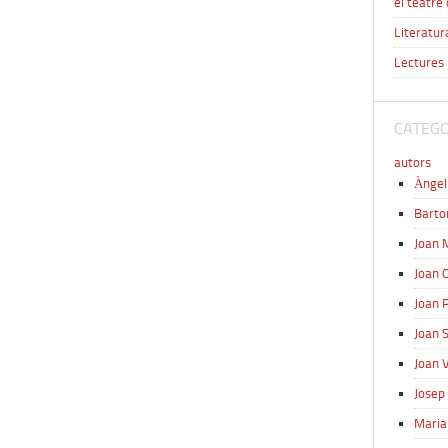
el teatre 
Literatur
Lectures 
CATEGO
autors
Àngel
Barto
Joan 
Joan O
Joan P
Joan 
Joan V
Josep
Maria