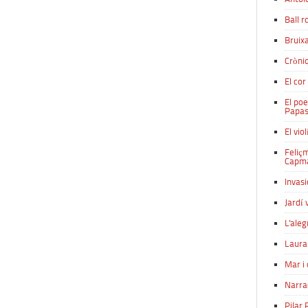
Ball r
Bruix
Cròniq
El cor
El poe
Papas
El vio
Feliçm
Capm
Invasi
Jardí
L'aleg
Laura 
Mar i 
Narra
Pilar 