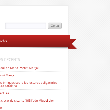
ticles
ES RECENTS
 dol, de Maria-Mercè Marçal
rcè Marçal
 polèmiques sobre les lectures obligatòries
tura catalana
lectura
 ciutat dels sants (1931), de Miquel Llor
or