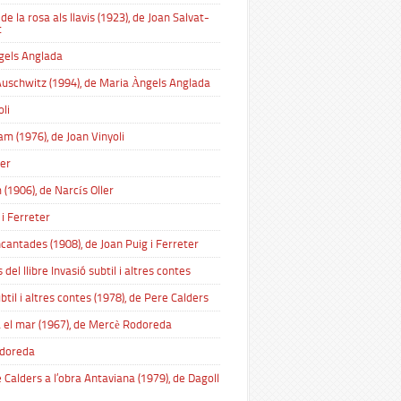
e la rosa als llavis (1923), de Joan Salvat-
t
gels Anglada
d’Auschwitz (1994), de Maria Àngels Anglada
oli
am (1976), de Joan Vinyoli
ler
 (1906), de Narcís Oller
 i Ferreter
cantades (1908), de Joan Puig i Ferreter
 del llibre Invasió subtil i altres contes
btil i altres contes (1978), de Pere Calders
a el mar (1967), de Mercè Rodoreda
doreda
 Calders a l’obra Antaviana (1979), de Dagoll