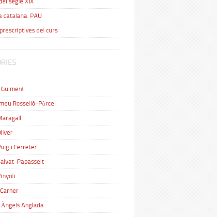
del segle XIX
a catalana. PAU
prescriptives del curs
RIES
 Guimerà
meu Rosselló-Pòrcel
Maragall
liver
uig i Ferreter
Salvat-Papasseit
inyoli
 Carner
 Àngels Anglada