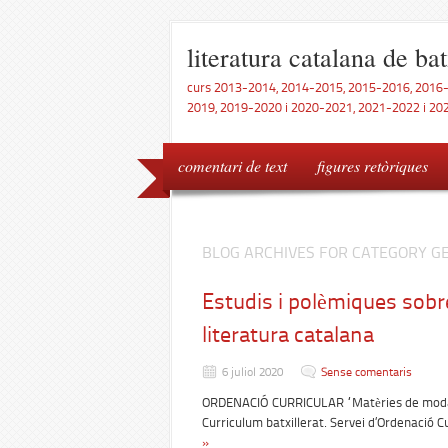
literatura catalana de bat
curs 2013-2014, 2014-2015, 2015-2016, 2016
2019, 2019-2020 i 2020-2021, 2021-2022 i 20
comentari de text
figures retòriques
BLOG ARCHIVES FOR CATEGORY G
Estudis i polèmiques sobre
literatura catalana
6 juliol 2020
Sense comentaris
ORDENACIÓ CURRICULAR “Matèries de modalit
Curriculum batxillerat. Servei d’Ordenació C
»