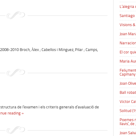
L’alegria
Santiago 
Visions &
Joan Mara
Narracion
 2008-2010 Broch, Àlex ; Cabellos i Mínguez, Pilar ; Camps,
El cor qui
Maria Au
Feliçment
Capmany
Joan Oliv
Ball robat
Víctor Ca
uctura de l’examen i els criteris generals d’avaluació de
Solitud (1
inue reading »
Poemes mu
llavis’, d
Joan Salv