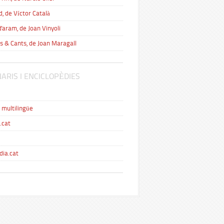
d, de Víctor Català
'aram, de Joan Vinyoli
s & Cants, de Joan Maragall
NARIS I ENCICLOPÈDIES
i multilingüe
.cat
dia.cat