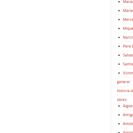
Maria
Maria
Mercè
Mique
Narcís
Pere 
Salva
Santi
Víctor
general
història d
obres
Aigüe
Antíg
Antol
Antol