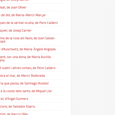
obat, de Joan Oliver
a de dol, de Maria-Mercè Marçal
ues de la veritat oculta, de Pere Calders
 quiet, de Josep Carner
ma de la rosa als llavis, de Joan Salvat-
seit
lí d'Auschwitz, de Maria Àngels Anglada
ent, soc una dona, de Maria Aurèlia
any
ó subtil i altres contes, de Pere Calders
 vora el mar, de Mercè Rodoreda
ria que passa, de Santiago Rusiñol
a la ciutat dels sants, de Miquel Llor
cel, d'Àngel Guimerà
cions, de Salvador Espriu
Prim, de Narcís Oller