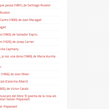
 que passa (1891), de Santiago Rusiñol
Rusiñol
 Cants (1900), de Joan Maragall
gall
s (1965), de Salvador Espriu
et (1925), de Josep Carner
rèlia Capmany
, jo soc una dona (1969), de Maria Aurèlia
er
 (1956), de Joan Oliver
talà (Caterina Albert)
905), de Víctor Català
sicats del llibre ‘El poema de la rosa als
e Joan Salvat-Papasseit
at-Papasseit