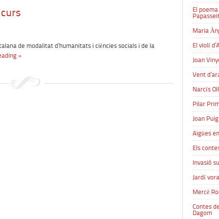
 curs
El poema d
Papassei
Maria Àn
El violí 
talana de modalitat d’humanitats i ciències socials i de la
eading »
Joan Viny
Vent d’ar
Narcís Ol
Pilar Prim
Joan Puig
Aigües en
Els contes
Invasió su
Jardí vor
Mercè Ro
Contes de
Dagom