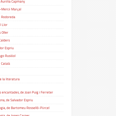
 Aurèlia Capmany
-Mercè Marçal
 Rodoreda
l Llor
 Oller
Calders
dor Espriu
ago Rusiñol
 Català
e la literatura
s encantades, de Joan Puig i Ferreter
ona, de Salvador Espriu
ogia, de Bartomeu Rosselló-Pòrcel
ogia, de Josep Carner