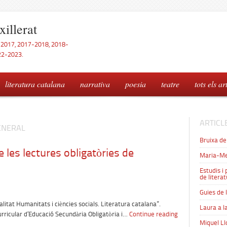
xillerat
-2017, 2017-2018, 2018-
22-2023.
literatura catalana
narrativa
poesia
teatre
tots els ar
ARTICL
ENERAL
Bruixa de
 les lectures obligatòries de
Maria-Me
Estudis i
de litera
Guies de 
at Humanitats i ciències socials. Literatura catalana”.
Laura a la
urricular d’Educació Secundària Obligatòria i…
Continue reading
Miquel Ll