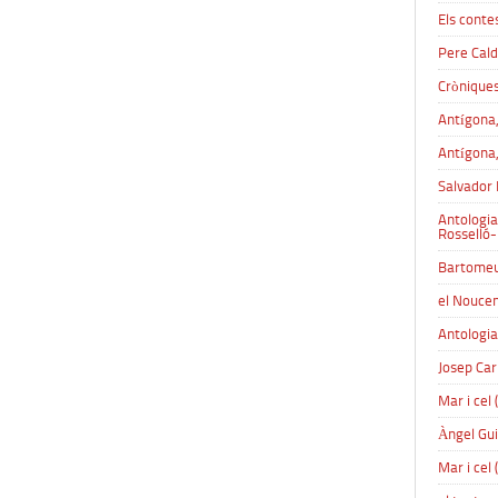
Els contes
Pere Cald
Cròniques
Antígona,
Antígona,
Salvador 
Antologia
Rosselló-
Bartomeu
el Nouce
Antologia
Josep Car
Mar i cel
Àngel Gu
Mar i cel