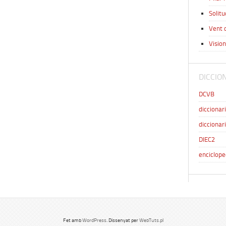
Solitu
Vent d
Vision
DICCIO
DCVB
diccionar
diccionari
DIEC2
enciclope
Fet amb
WordPress
. Dissenyat per
WebTuts.pl