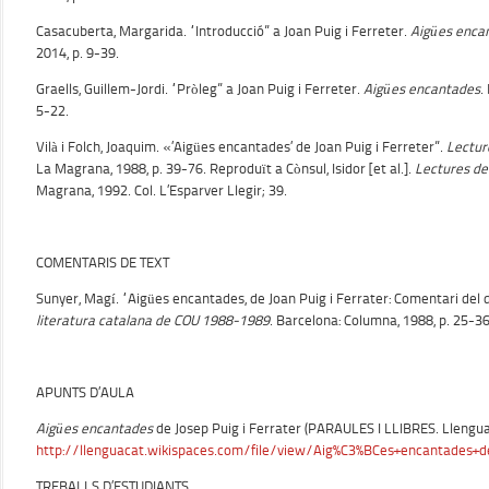
Casacuberta, Margarida. “Introducció” a Joan Puig i Ferreter.
Aigües enca
2014, p. 9-39.
Graells, Guillem-Jordi. “Pròleg” a Joan Puig i Ferreter.
Aigües encantades
.
5-22.
Vilà i Folch, Joaquim. «’Aigües encantades’ de Joan Puig i Ferreter”.
Lectur
La Magrana, 1988, p. 39-76. Reproduït a Cònsul, Isidor [et al.].
Lectures d
Magrana, 1992. Col. L’Esparver Llegir; 39.
COMENTARIS DE TEXT
Sunyer, Magí. “Aigües encantades, de Joan Puig i Ferrater: Comentari del di
literatura catalana de COU 1988-1989
. Barcelona: Columna, 1988, p. 25-36
APUNTS D’AULA
Aigües encantades
de Josep Puig i Ferrater (PARAULES I LLIBRES. Llengua 
http://llenguacat.wikispaces.com/file/view/Aig%C3%BCes+encantades+de
TREBALLS D’ESTUDIANTS