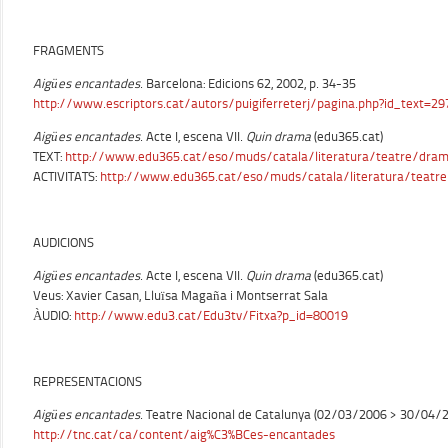
FRAGMENTS
Aigües encantades
. Barcelona: Edicions 62, 2002, p. 34-35
http://www.escriptors.cat/autors/puigiferreterj/pagina.php?id_text=29
Aigües encantades
. Acte I, escena VII.
Quin drama
(edu365.cat)
TEXT:
http://www.edu365.cat/eso/muds/catala/literatura/teatre/dram
ACTIVITATS:
http://www.edu365.cat/eso/muds/catala/literatura/teatr
AUDICIONS
Aigües encantades
. Acte I, escena VII.
Quin drama
(edu365.cat)
Veus: Xavier Casan, Lluïsa Magaña i Montserrat Sala
ÀUDIO:
http://www.edu3.cat/Edu3tv/Fitxa?p_id=80019
REPRESENTACIONS
Aigües encantades
. Teatre Nacional de Catalunya (02/03/2006 > 30/04/
http://tnc.cat/ca/content/aig%C3%BCes-encantades