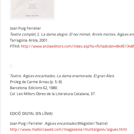
Joan Puig Ferreter
Teatre complet
, 2.
La dama alegre. El noi mimat. Arrels mortes. Aigües e
Tarragona: Arola, 2001.
FITXA:
http://www.arolaeditors.com/index.asp?sc=ficha&isbn=84951348
Teatre. Aigües encantades. La dama enamorada. El gran Aleix
.
Pròleg de Carme Arnau (p. 5-9).
Barcelona: Edicions 62, 1980.
Col. Les Millors Obres de la Literatura Catalana; 37.
EDICIÓ DIGITAL (EN LÍNIA)
Joan Puig i Ferreter.
Aigües encantades
(Magisteri Teatre)
http://www.mallorcaweb.com/magpoesia/muntatges4/aigues.html