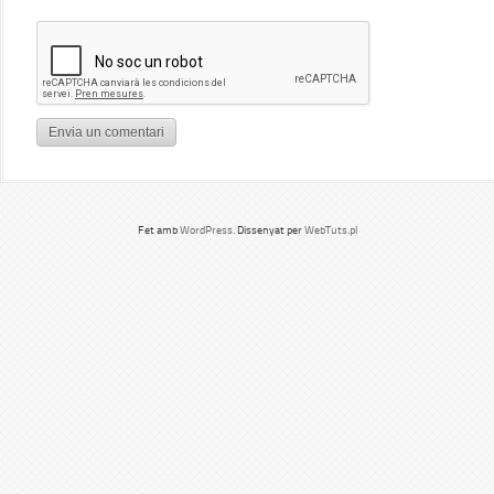
Fet amb
WordPress
. Dissenyat per
WebTuts.pl