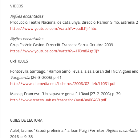
VÍDEOS
Aigües encantades
Producció: Teatre Nacional de Catalunya. Direcció: Ramon Simó. Estrena: 
https://www.youtube.com/watch?v=pudLRjl4hbc
Aigües encantades
Grup Escènic Casino. Direcció: Francesc Serra. Octubre 2009
https://www.youtube.com/watch?v=1T8m8AgcOjY
CRÍTIQUES
Fontdevila, Santiago. “Ramon Simó lleva a la sala Gran del TNC ‘Aigües enc
Vanguardia
(24-3-2006), p. 41.
http://www.clipmedia.net/ficheros/2006/02_feb/f1051.pdf
Massip, Francesc. “Un sapastre genial”. L’Avui (27-2-2006), p. 39.
http://www.traces.uab.es/tracesbd/avui/av06468.pdf
GUIES DE LECTURA
Aulet, Jaume. “Estudi preliminar” a Joan Puig i Ferreter.
Aigües encantade
2016, p. 9-38.