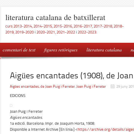
literatura catalana de batxillerat
curs 2013-2014, 2014-2015, 2015-2016, 2016-2017, 2017-2018, 2018-
2019, 2019-2020 i 2020-2021, 2021-2022 i 2022-2023.
comentari de text
figures retòriques
literatura catalana
n
Aigües encantades (1908), de Joan 
Aigües encantades, de Joan Puig i Ferreter
,
Joan Puig i Ferreter
29 juny 20
EDICIONS
Joan Puig i Ferreter
Aigües encantades
.
1a edició. Barcelona: Impr. de Joaquim Horta, 1908.
Disponible a Internet Archive [En línia:] <
https://archive.org/details/aig