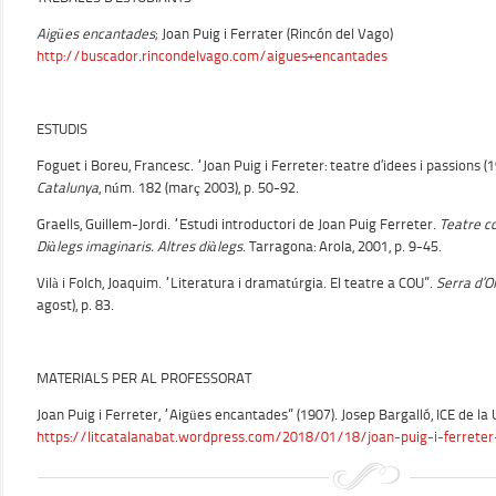
Aigües encantades
; Joan Puig i Ferrater (Rincón del Vago)
http://buscador.rincondelvago.com/aigues+encantades
ESTUDIS
Foguet i Boreu, Francesc. “Joan Puig i Ferreter: teatre d’idees i passions 
Catalunya
, núm. 182 (març 2003), p. 50-92.
Graells, Guillem-Jordi. “Estudi introductori de Joan Puig Ferreter.
Teatre c
Diàlegs imaginaris. Altres diàlegs
. Tarragona: Arola, 2001, p. 9-45.
Vilà i Folch, Joaquim. “Literatura i dramatúrgia. El teatre a COU”.
Serra d’O
agost), p. 83.
MATERIALS PER AL PROFESSORAT
Joan Puig i Ferreter, “Aigües encantades” (1907). Josep Bargalló, ICE de la
https://litcatalanabat.wordpress.com/2018/01/18/joan-puig-i-ferrete