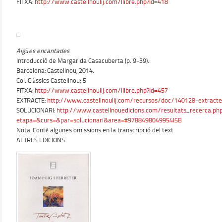
FITXA:
http://www.castellnoulij.com/llibre.php?id=418
Aigües encantades
Introducció de Margarida Casacuberta (p. 9-39).
Barcelona: Castellnou, 2014.
Col. Clàssics Castellnou; 5
FITXA:
http://www.castellnoulij.com/llibre.php?id=457
EXTRACTE:
http://www.castellnoulij.com/recursos/doc/140128-extract
SOLUCIONARI:
http://www.castellnouedicions.com/resultats_recerca.ph
etapa=&curs=&par=solucionari&area=#9788498049954I5B
Nota: Conté algunes omissions en la transcripció del text.
ALTRES EDICIONS