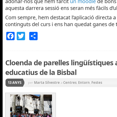
adonar-nos que hem farcit
un moodle
de bons
aquesta darrera sessió ens seran més fàcils d’ub
Com sempre, hem destacat l’aplicació directa a l
continguts del curs i ens han quedat ganes de t
Facebook
Twitter
Comparteix
Cloenda de parelles lingüístiques 
educatius de la Bisbal
13 ANYS
per
Marta Silvestre
a
Centres
,
Entorn
,
Festes