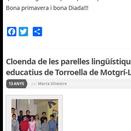
Bona primavera i bona Diada!!!
Facebook
Twitter
Comparteix
Cloenda de les parelles lingüístiqu
educatius de Torroella de Motgrí-L
13 ANYS
per
Marta Silvestre