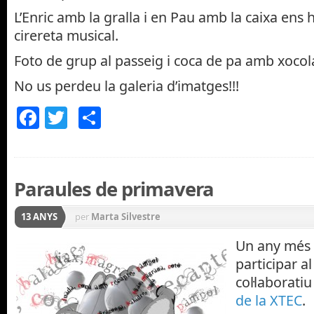
L’Enric amb la gralla i en Pau amb la caixa ens 
cirereta musical.
Foto de grup al passeig i coca de pa amb xocol
No us perdeu la galeria d’imatges!!!
Facebook
Twitter
Comparteix
Paraules de primavera
13 ANYS
per
Marta Silvestre
Un any més
participar a
col·laboratiu
de la XTEC
.