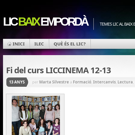
LIC
BAIX
EMPORDÀ
TEMES LIC AL BAIX
INICI
ILEC
QUÈ ÉS EL LIC?
Fi del curs LICCINEMA 12-13
13 ANYS
per
Marta Silvestre
a
Formació
,
Intercanvis
,
Lectura
,