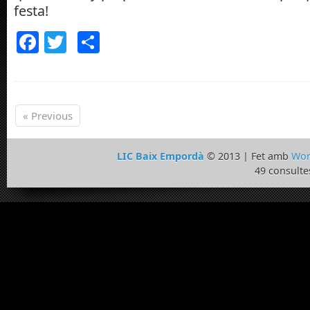
festa!
Facebook
Twitter
Comparteix
« Previous
LIC Baix Empordà
© 2013 | Fet amb
Wor
49 consulte