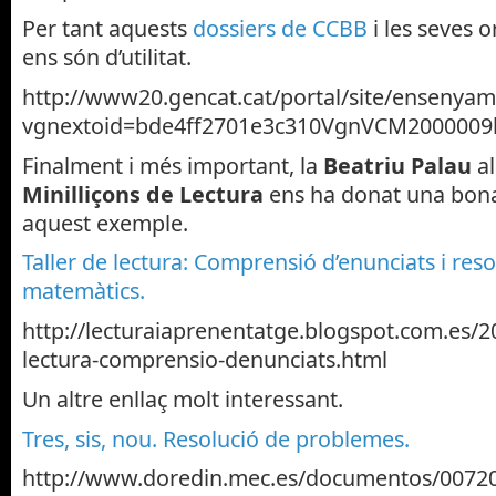
Per tant aquests
dossiers de CCBB
i les seves 
ens són d’utilitat.
http://www20.gencat.cat/portal/site/ensen
vgnextoid=bde4ff2701e3c310VgnVCM2000009
Finalment i més important, la
Beatriu Palau
al
Minilliçons de Lectura
ens ha donat una bo
aquest exemple.
Taller de lectura: Comprensió d’enunciats i re
matemàtics.
http://lecturaiaprenentatge.blogspot.com.es/20
lectura-comprensio-denunciats.html
Un altre enllaç molt interessant.
Tres, sis, nou. Resolució de problemes.
http://www.doredin.mec.es/documentos/0072