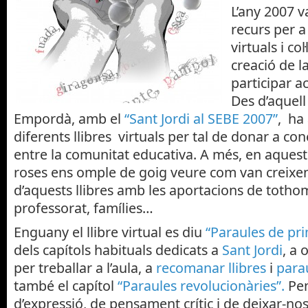
L’any 2007 v
recurs per a 
virtuals i col
creació de l
participar a
Des d’aquell
Empordà, amb el
“Sant Jordi al SEBE 2007”
, ha
diferents llibres virtuals per tal de donar a co
entre la comunitat educativa. A més, en aqueste
roses ens omple de goig veure com van creixen
d’aquests llibres amb les aportacions de totho
professorat, famílies…
Enguany el llibre virtual es diu
“Paraules de pr
dels capítols habituals dedicats a
Sant Jordi
, a 
per treballar a l’aula, a
recomanar llibres
i
para
també el capítol
“Paraules revolucionàries”.
Pen
d’expressió, de pensament crític i de deixar-no