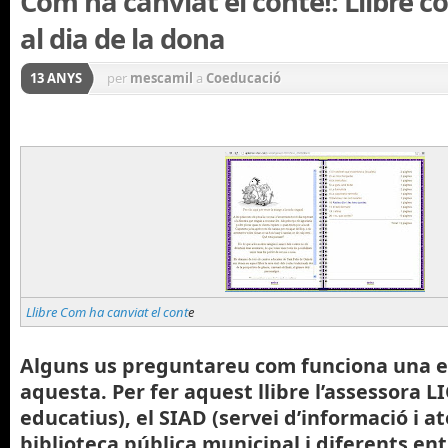
Com ha canviat el conte!: Llibre c
al dia de la dona
13 ANYS
per
mescamil
a
Coeducació
Llibre Com ha canviat el cont
e
Alguns us preguntareu com funciona una 
aquesta. Per fer aquest llibre l’assessora LI
educatius), el SIAD (servei d’informació i at
biblioteca pública municipal i diferents ent