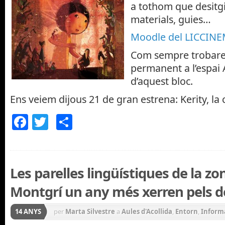
a tothom que desitgi
materials, guies…
Moodle del LICCINE
Com sempre trobareu
permanent a l’espai 
d’aquest bloc.
Ens veiem dijous 21 de gran estrena: Kerity, la 
Facebook
Twitter
Comparteix
Les parelles lingüístiques de la z
Montgrí un any més xerren pels d
14 ANYS
per
Marta Silvestre
a
Aules d'Acollida
,
Entorn
,
Inform