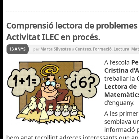
Comprensió lectora de problemes
Activitat ILEC en procés.
13 ANYS
per
Marta Silvestre
a
Centres
,
Formació
,
Lectura
,
Mat
A l’escola
Pe
Cristina d’
treballar la
Lectora de
Matemàtics
d’enguany.
A les prime
semblava u
informació 
hem anat recollint adreces interessants que 