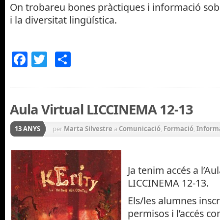
On trobareu bones pràctiques i informació sob
i la diversitat lingüística.
Facebook
Twitter
Comparteix
Aula Virtual LICCINEMA 12-13
13 ANYS
per
Marta Silvestre
a
Comunicació
,
Formació
,
Inform
Ja tenim accés a l’Aul
LICCINEMA 12-13.
Els/les alumnes inscri
permisos i l’accés co