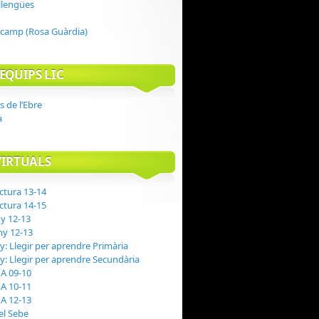
 llengües
 camp (Rosa Guàrdia)
EQUIPS LIC
s de l’Ebre
a
VIRTUALS
ectura 13-14
ectura 14-15
ny 12-13
ny 12-13
y: Llegir per aprendre Primària
ny: Llegir per aprendre Secundària
A 09-10
A 10-11
A 12-13
el Sebe