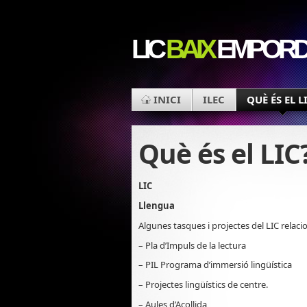
LIC
BAIX
EMPOR
INICI
ILEC
QUÈ ÉS EL L
Què és el LIC
LIC
Llengua
Algunes tasques i projectes del LIC relac
– Pla d’Impuls de la lectura
– PIL Programa d’immersió lingüística
– Projectes lingüístics de centre.
– Aules d’Acollida