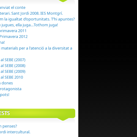
nviat el conte
terari. Sant Jordi 2008. IES Montgrí.
la igualtat d’oportunitats. T’hi apuntes?
tu jugues, ella juga…Tothom juga!
 primavera 2011
 Primavera 2012
na!
 materials per a l'atenció a la diversitat a
 al SEBE (2007)
 al SEBE (2008)
 al SEBE (2009)
 al SEBE 2010
m dones
protagonista
pots!
STS
en penses?
rdi intercultural.