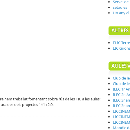
Servei de
setaules
Un any al
ALTRES 
ELIC Terre
LIC Giron
AULES 
Club de l
Club de l
ILEC 1r A
ILEC 2n A
e hem treballat fomentant sobre l’ús de les TIC a les aules:
ILEC 3r an
 ara des dels projectes 1×1 i 2.0.
ILEC 3r a
LICCINEM
LICCINEM
LICCINEM
Moodle d