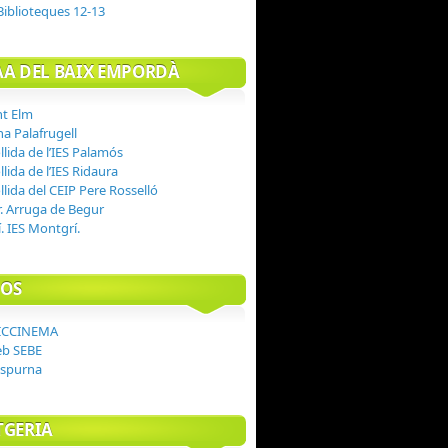
Biblioteques 12-13
AA DEL BAIX EMPORDÀ
nt Elm
a Palafrugell
llida de l’IES Palamós
llida de l’IES Ridaura
llida del CEIP Pere Rosselló
r. Arruga de Begur
. IES Montgrí.
OS
ICCINEMA
eb SEBE
Espurna
TGERIA