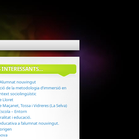
 INTERESSANTS...
d’Alumnat nouvingut
ació de la metodologia d’immersió en
ontext sociolingüístic
e Lloret
 Maçanet, Tossa i Vidreres (La Selva)
Escola – Entorn
ralitat i educació.
 educativa a l’alumnat nouvingut.
’origen
nova