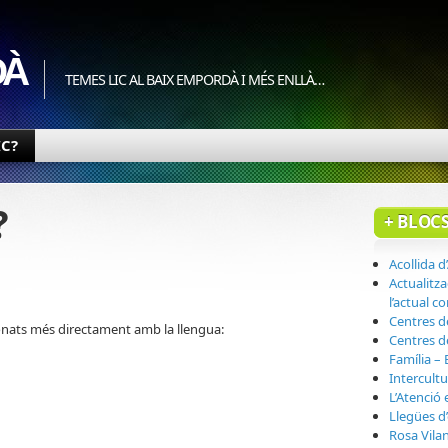
DÀ
TEMES LIC AL BAIX EMPORDÀ I MÉS ENLLÀ…
IC?
?
+ BLOCS
Acollida 
Actualitz
l’actual c
Centres d
ionats més directament amb la llengua:
Centres de
Família – 
Intercultu
L’Atenció
Llegües d
Rosa Vila