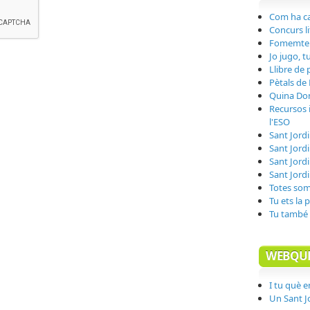
Com ha ca
Concurs li
Fomemtem 
Jo jugo, 
Llibre de
Pètals de
Quina Do
Recursos i
l'ESO
Sant Jordi
Sant Jordi
Sant Jordi
Sant Jordi
Totes so
Tu ets la 
Tu també 
WEBQUE
I tu què 
Un Sant Jo