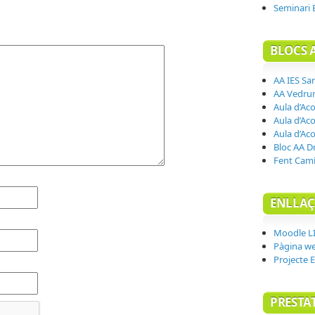
Seminari 
BLOCS 
AA IES Sa
AA Vedrun
Aula d’Aco
Aula d’Aco
Aula d’Aco
Bloc AA D
Fent Camí
ENLLAÇ
Moodle L
Pàgina w
Projecte 
PRESTA