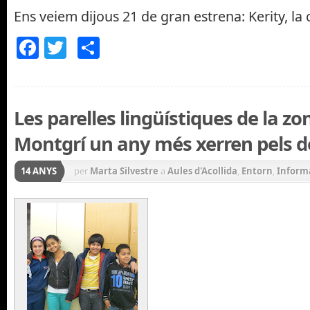
Ens veiem dijous 21 de gran estrena: Kerity, la 
Facebook
Twitter
Comparteix
Les parelles lingüístiques de la z
Montgrí un any més xerren pels d
14 ANYS
per
Marta Silvestre
a
Aules d'Acollida
,
Entorn
,
Inform