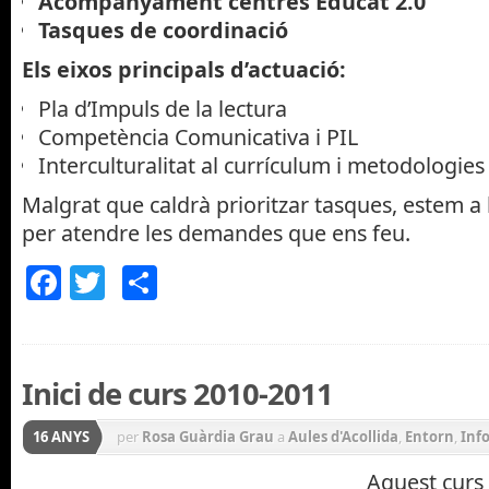
Acompanyament centres Educat 2.0
Tasques de coordinació
Els eixos principals d’actuació:
Pla d’Impuls de la lectura
Competència Comunicativa i PIL
Interculturalitat al currículum i metodologies
Malgrat que caldrà prioritzar tasques, estem a 
per atendre les demandes que ens feu.
Facebook
Twitter
Comparteix
Inici de curs 2010-2011
16 ANYS
per
Rosa Guàrdia Grau
a
Aules d'Acollida
,
Entorn
,
Inf
Aquest curs 