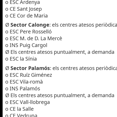
o ESC Ardenya
o CE Sant Josep
o CE Cor de Maria
Ø
Sector Calonge
: els centres atesos periòdi
o ESC Pere Rosselló
o ESC M. de D. La Mercè
o INS Puig Cargol
Ø Els centres atesos puntualment, a demanda
o ESC la Sínia
Ø
Sector Palamós
: els centres atesos periòdi
o ESC Ruíz Giménez
o ESC Vila-romà
o INS Palamós
Ø Els centres atesos puntualment, a demanda
o ESC Vall-llobrega
o CE la Salle
o CE Vedruna