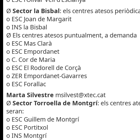
Ø
Sector la Bisbal
: els centres atesos periòdi
o ESC Joan de Margarit
o INS la Bisbal
Ø Els centres atesos puntualment, a demanda
o ESC Mas Clarà
o ESC Empordanet
o C. Cor de Maria
o ESC El Rodorell de Corçà
o ZER Empordanet-Gavarres
o ESC Forallac
Marta Silvestre
msilvest@xtec.cat
Ø
Sector Torroella de Montgrí
: els centres 
seran:
o ESC Guillem de Montgrí
o ESC Portitxol
o INS Montgrí