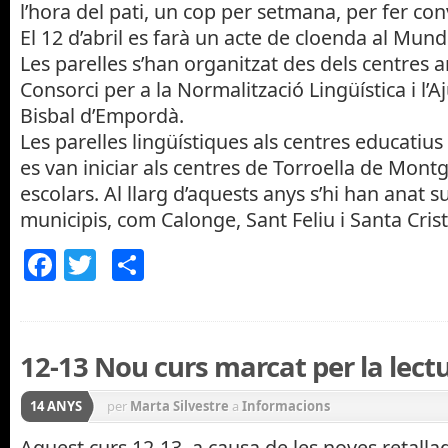
l’hora del pati, un cop per setmana, per fer con
El 12 d’abril es farà un acte de cloenda al Mundi
Les parelles s’han organitzat des dels centres 
Consorci per a la Normalització Lingüística i l’
Bisbal d’Empordà.
Les parelles lingüístiques als centres educatiu
es van iniciar als centres de Torroella de Montg
escolars. Al llarg d’aquests anys s’hi han anat 
municipis, com Calonge, Sant Feliu i Santa Crist
Facebook
Twitter
Comparteix
12-13 Nou curs marcat per la lectu
14 ANYS
per
Marta Silvestre
a
Informacions
Aquest curs 12-13, a causa de les noves retall