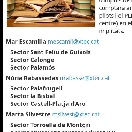
d’impuls de 
comptarà am
pilots i el P
centre) en e
implicats.
Mar Escamilla
mescamil@xtec.cat
Sector Sant Feliu de Guíxols
Sector Calonge
Sector Palamós
Núria Rabassedas
nrabasse@xtec.cat
Sector Palafrugell
Sector la Bisbal
Sector Castell-Platja d’Aro
Marta Silvestre
msilvest@xtec.cat
Sector Torroella de Montgrí