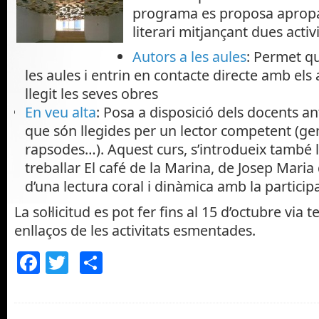
programa es proposa apropar
literari mitjançant dues activ
Autors a les aules
: Permet qu
les aules i entrin en contacte directe amb el
llegit les seves obres
En veu alta
: Posa a disposició dels docents an
que són llegides per un lector competent (ge
rapsodes…). Aquest curs, s’introdueix també la
treballar El café de la Marina, de Josep Maria
d’una lectura coral i dinàmica amb la partici
La sol·licitud es pot fer fins al 15 d’octubre via t
enllaços de les activitats esmentades.
Facebook
Twitter
Comparteix