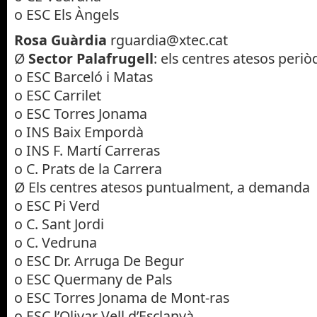
o ESC Els Àngels
Rosa Guàrdia
rguardia@xtec.cat
Ø
Sector Palafrugell
: els centres atesos peri
o ESC Barceló i Matas
o ESC Carrilet
o ESC Torres Jonama
o INS Baix Empordà
o INS F. Martí Carreras
o C. Prats de la Carrera
Ø Els centres atesos puntualment, a demanda
o ESC Pi Verd
o C. Sant Jordi
o C. Vedruna
o ESC Dr. Arruga De Begur
o ESC Quermany de Pals
o ESC Torres Jonama de Mont-ras
o ESC l’Olivar Vell d’Esclanyà