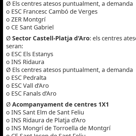
Ø Els centres atesos puntualment, a demanda
o ESC Francesc Cambó de Verges
o ZER Montgrí
o CE Sant Gabriel
Ø
Sector Castell-Platja d’Aro
: els centres at
seran:
o ESC Els Estanys
o INS Ridaura
Ø Els centres atesos puntualment, a demanda
o ESC Pedralta
o ESC Vall d’Aro
o ESC Fanals d’Aro
Ø
Acompanyament de centres 1X1
o INS Sant Elm de Sant Feliu
o INS Ridaura de Platja d’Aro
o INS Mongrí de Torroella de Montgrí
o CE Sant Josep de Sant Feliu