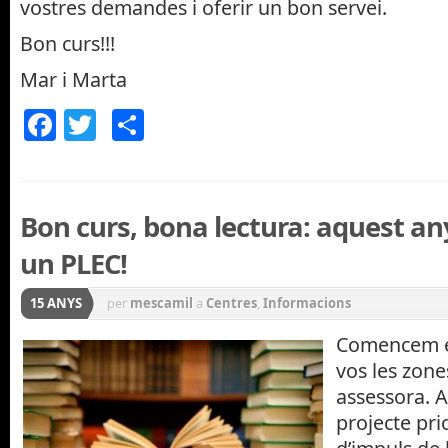
vostres demandes i oferir un bon servei.
Bon curs!!!
Mar i Marta
Facebook
Twitter
Comparteix
Bon curs, bona lectura: aquest a
un PLEC!
15 ANYS
per
mescamil
a
Centres
,
Informacions
Comencem el
vos les zone
assessora. A
projecte prio