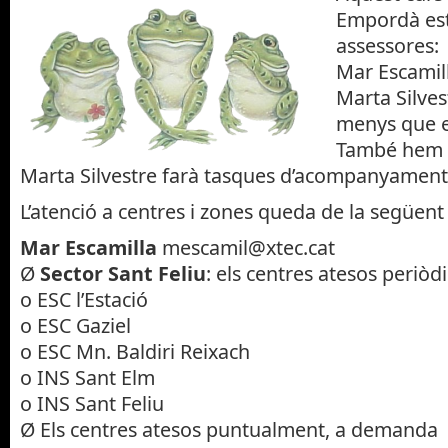
Empordà est
assessores:
Mar Escamill
Marta Silves
menys que el
També hem 
Marta Silvestre farà tasques d’acompanyament
L’atenció a centres i zones queda de la següen
Mar Escamilla
mescamil@xtec.cat
Ø
Sector Sant Feliu
: els centres atesos periò
o ESC l’Estació
o ESC Gaziel
o ESC Mn. Baldiri Reixach
o INS Sant Elm
o INS Sant Feliu
Ø Els centres atesos puntualment, a demanda