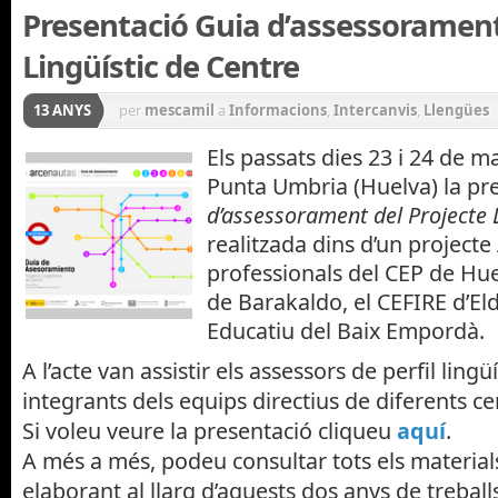
Presentació Guia d’assessorament
Lingüístic de Centre
13 ANYS
per
mescamil
a
Informacions
,
Intercanvis
,
Llengües
Els passats dies 23 i 24 de ma
Punta Umbria (Huelva) la pre
d’assessorament del Projecte L
realitzada dins d’un projecte
professionals del CEP de Hue
de Barakaldo, el CEFIRE d’Eld
Educatiu del Baix Empordà.
A l’acte van assistir els assessors de perfil lingü
integrants dels equips directius de diferents ce
Si voleu veure la presentació cliqueu
aquí
.
A més a més, podeu consultar tots els materia
elaborant al llarg d’aquests dos anys de treball