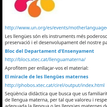
http://www.un.org/es/events/motherlanguage
Les llengües són els instruments més poderoso
preservació i el desenvolupament del nostre pa
Bloc del Departament d’Ensenyament
http://blocs.xtec.cat/llenguamaterna/
Aprofitem per enllaçar-vos el material:
El miracle de les llengües maternes
http://phobos.xtec.cat/cirel/output/index.html
Seqüència didàctica que busca que us familiari
de llengua materna, per tal que valoreu i res
adequada la llengua o les llengües maternes d