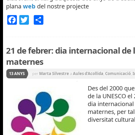
plana
web
del nostre projecte
Facebook
Twitter
Comparteix
21 de febrer: dia internacional de 
maternes
13 ANYS
per
Marta Silvestre
a
Aules d'Acollida
,
Comunicació
,
I
Materials
,
Pau i Convivència
Des del 2000 que
de la UNESCO el 
dia internacional
maternes, per tal
diversitat cultura