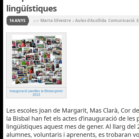
lingüístiques
14 ANYS
per
Marta Silvestre
a
Aules d'Acollida
,
Comunicació
,
E
Llengües
Inauguració parelles la Bisbal gener
2013
Les escoles Joan de Margarit, Mas Clarà, Cor de M
la Bisbal han fet els actes d’inauguració de les 
lingüístiques aquest mes de gener. Al llarg del 
alumnes, voluntaris i aprenents, es trobaran v