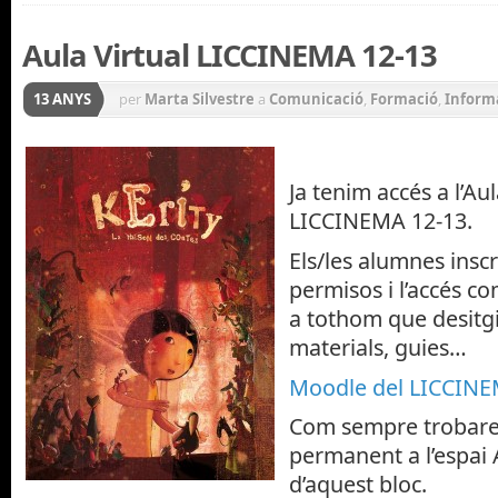
Aula Virtual LICCINEMA 12-13
13 ANYS
per
Marta Silvestre
a
Comunicació
,
Formació
,
Inform
Ja tenim accés a l’Aul
LICCINEMA 12-13.
Els/les alumnes inscri
permisos i l’accés co
a tothom que desitgi
materials, guies…
Moodle del LICCINE
Com sempre trobareu
permanent a l’espai 
d’aquest bloc.