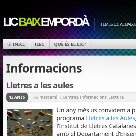
LIC
BAIX
EMPORDÀ
TEMES LIC AL BAIX
INICI
ILEC
QUÈ ÉS EL LIC?
Informacions
Lletres a les aules
12 ANYS
per
mescamil
a
Centres
,
Informacions
,
Lectura
Un any més us convidem a pa
programa
Lletres a les Aules
l’Institut de Lletres Catalane
amb el Departament d’Ense