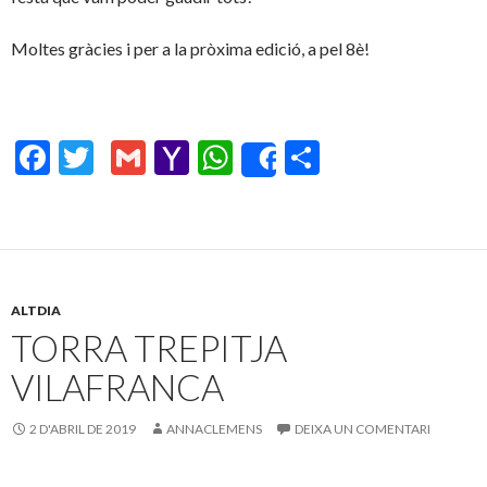
Moltes gràcies i per a la pròxima edició, a pel 8è!
F
T
G
Y
W
C
Share
ac
w
m
a
h
o
e
itt
ai
h
at
m
b
er
l
o
s
p
o
o
A
ar
ALTDIA
o
M
p
te
TORRA TREPITJA
k
ai
p
ix
VILAFRANCA
l
2 D'ABRIL DE 2019
ANNACLEMENS
DEIXA UN COMENTARI