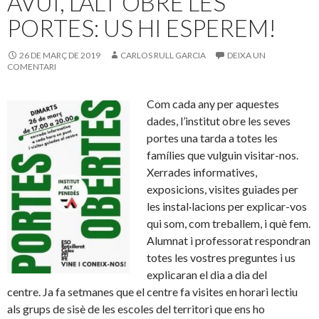
AVUI, L’ALT OBRE LES
PORTES: US HI ESPEREM!
26 DE MARÇ DE 2019
CARLOS RULL GARCIA
DEIXA UN
COMENTARI
Com cada any per aquestes
dades, l’institut obre les seves
portes una tarda a totes les
famílies que vulguin visitar-nos.
Xerrades informatives,
exposicions, visites guiades per
les instal·lacions per explicar-vos
qui som, com treballem, i què fem.
Alumnat i professorat respondran
totes les vostres preguntes i us
explicaran el dia a dia del
centre. Ja fa setmanes que el centre fa visites en horari lectiu
als grups de sisè de les escoles del territori que ens ho