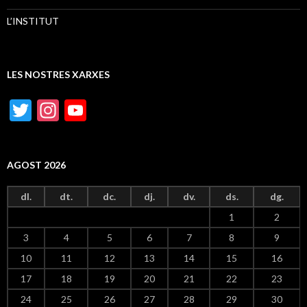
L’INSTITUT
LES NOSTRES XARXES
T
In
Y
w
st
o
itt
a
u
AGOST 2026
er
gr
T
a
u
dl.
dt.
dc.
dj.
dv.
ds.
dg.
m
b
1
2
e
3
4
5
6
7
8
9
C
10
11
12
13
14
15
16
h
17
18
19
20
21
22
23
24
25
26
27
28
29
30