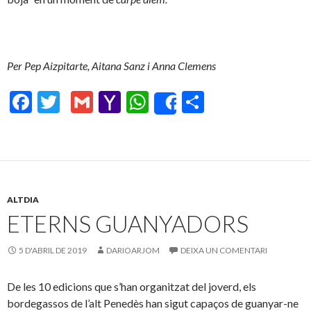
Per Pep Aizpitarte, Aitana Sanz i Anna Clemens
F
T
G
Y
W
C
Share
ac
w
m
a
h
o
e
itt
ai
h
at
m
b
er
l
o
s
p
o
o
A
ar
ALTDIA
o
M
p
te
ETERNS GUANYADORS
k
ai
p
ix
l
5 D'ABRIL DE 2019
DARIOARJOM
DEIXA UN COMENTARI
De les 10 edicions que s’han organitzat del joverd, els
bordegassos de l’alt Penedès han sigut capaços de guanyar-ne