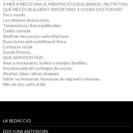
A MÉS A MÉS D’UNA ALIMENTACIÓ EQUILIBRADA I NUTRITIVA,
QUÈ MÉS ÉS REALMENT IMPORTANT A L’HORA D’ESTUDIAR?
Pocs sorolls.
Les mínimes distraccions.
Temperatura i llum equilibrades.
Cadira còmoda.
Realitzar descansos cada mitja hora.
Dues hores amb mobilització física.
Contacte social.
Dormir 8 hores.
QUE HEM D’EVITAR?
Anar a restaurants, bufets o menjars familiars.
Xocolata amb alt contingut de sucres.
Alcohol, tabac i altres drogues.
Saltar-se l’esmorzar, l'esmorzar de mig matí o berenar.
Més de dos cafès al dia
LA REDACCIÓ
EDICIONS ANTERIORS