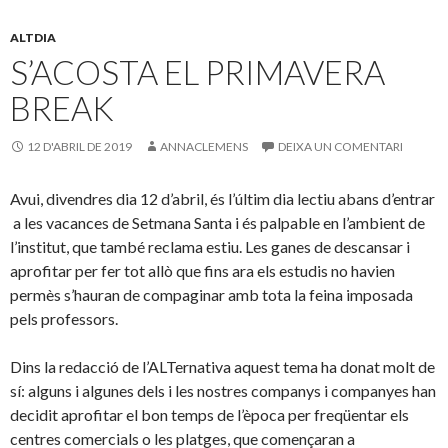
o
o
A
ar
ALTDIA
o
M
p
te
S’ACOSTA EL PRIMAVERA
k
ai
p
ix
BREAK
l
12 D'ABRIL DE 2019
ANNACLEMENS
DEIXA UN COMENTARI
Avui, divendres dia 12 d’abril, és l’últim dia lectiu abans d’entrar
a les vacances de Setmana Santa i és palpable en l’ambient de
l’institut, que també reclama estiu. Les ganes de descansar i
aprofitar per fer tot allò que fins ara els estudis no havien
permès s’hauran de compaginar amb tota la feina imposada
pels professors.
Dins la redacció de l’ALTernativa aquest tema ha donat molt de
sí: alguns i algunes dels i les nostres companys i companyes han
decidit aprofitar el bon temps de l’època per freqüentar els
centres comercials o les platges, que començaran a