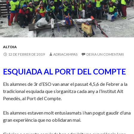
l
ALTDIA
12 DE FEBRER DE 2019
ADRIACAMPAS
DEIXA UN COMENTARI
ESQUIADA AL PORT DEL COMPTE
Els alumnes de 3r d’ESO van anar el passat 4,5,6 de Febrer a la
tradicional esquiada que s’organitza cada any a l’Institut Alt
Penedès, al Port del Compte.
Els alumnes estaven molt entusiasmats i han pogut gaudir d’una
gran experiència que no oblidaran mai.