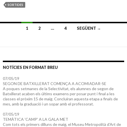
e
itt
ai
h
at
m
SORTIDES
b
er
l
o
s
p
o
o
A
ar
o
M
p
te
1
2
…
4
SEGÜENT →
k
ai
p
ix
Navegació
l
pels
articles
a180634d-2ec1-4d90-b806-39e4d019bf63
2739b2cd-76b6-467f-b1b4-0c2efcdb11b0
91c254a2-d22c-463f-b489-0853317410fc
58c4dfda-a0c5-4b95-8b35-859c67016dea
NOTÍCIES EN FORMAT BREU
07/05/19
SEGON DE BATXILLERAT COMENÇA A ACOMIADAR-SE
A poques setmanes de la Selectivitat, els alumnes de segon de
Batxillerat acaben els últims examens per posar punt i final a les
classes el pròxim 15 de maig. Concluiran aquesta etapa a finals de
mes, amb la graduació i un sopar amb el professorat.
07/05/19
TEMÀTICA 'CAMP' A LA GALA MET
Com tots els primers dilluns de maig, el Museu Metropolità d'Art de