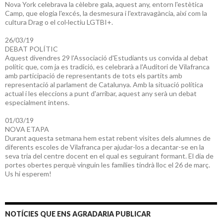
Nova York celebrava la cèlebre gala, aquest any, entorn l'estètica
Camp, que elogia l'excés, la desmesura i l'extravagància, així com la
cultura Drag o el col·lectiu LGTBI+.
26/03/19
DEBAT POLÍTIC
Aquest divendres 29 l'Associació d'Estudiants us convida al debat
polític que, com ja es tradició, es celebrarà a l'Auditori de Vilafranca
amb participació de representants de tots els partits amb
representació al parlament de Catalunya. Amb la situació política
actual i les eleccions a punt d'arribar, aquest any serà un debat
especialment intens.
01/03/19
NOVA ETAPA
Durant aquesta setmana hem estat rebent visites dels alumnes de
diferents escoles de Vilafranca per ajudar-los a decantar-se en la
seva tria del centre docent en el qual es seguirant formant. El dia de
portes obertes perquè vinguin les famílies tindrà lloc el 26 de març.
Us hi esperem!
NOTÍCIES QUE ENS AGRADARIA PUBLICAR