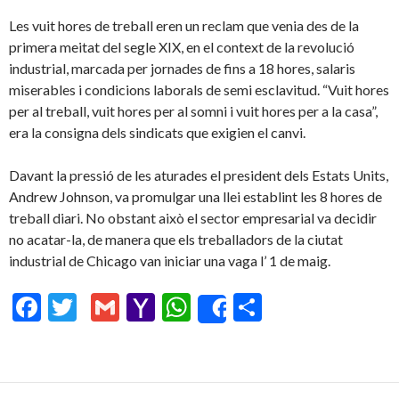
Les vuit hores de treball eren un reclam que venia des de la
primera meitat del segle XIX, en el context de la revolució
industrial, marcada per jornades de fins a 18 hores, salaris
miserables i condicions laborals de semi esclavitud. “Vuit hores
per al treball, vuit hores per al somni i vuit hores per a la casa”,
era la consigna dels sindicats que exigien el canvi.
Davant la pressió de les aturades el president dels Estats Units,
Andrew Johnson, va promulgar una llei establint les 8 hores de
treball diari. No obstant això el sector empresarial va decidir
no acatar-la, de manera que els treballadors de la ciutat
industrial de Chicago van iniciar una vaga l’ 1 de maig.
F
T
G
Y
W
C
Share
ac
w
m
a
h
o
e
itt
ai
h
at
m
b
er
l
o
s
p