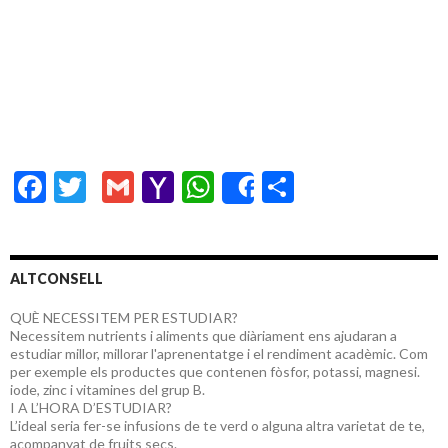
F
T
G
Y
W
C
Share
ac
w
m
a
h
o
e
itt
ai
h
at
m
b
er
l
o
s
p
ALTCONSELL
o
o
A
ar
QUÈ NECESSITEM PER ESTUDIAR?
Necessitem nutrients i aliments que diàriament ens ajudaran a
o
M
p
te
estudiar millor, millorar l'aprenentatge i el rendiment acadèmic. Com
k
ai
p
ix
per exemple els productes que contenen fòsfor, potassi, magnesi.
iode, zinc i vitamines del grup B.
l
I A L’HORA D’ESTUDIAR?
L’ideal seria fer-se infusions de te verd o alguna altra varietat de te,
acompanyat de fruits secs.