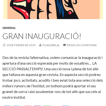
GENERAL
GRAN INAUGURACIÓ!
19 DE FEBRER DE 2019
OUALIDBILAL
DEIXA UN COMENTARI
Des de la revista l’alternativa, volem comunicar la inauguració i
apertura d’una secció esperada per molts de vosaltres… LA
SECCIÓ
PASSALTEMPS
! Una secció nova i plena de tot allò
que faltava en aquesta gran revista. En aquesta secció podreu
trobar jocs, activitats, acudits i ben aviat tota una selecció dels
millors rumors de l’institut, on tothom podrà aportar el seu
granet de sorra i així assabentar-nos de tot allò que succeïx al
nostre institut.