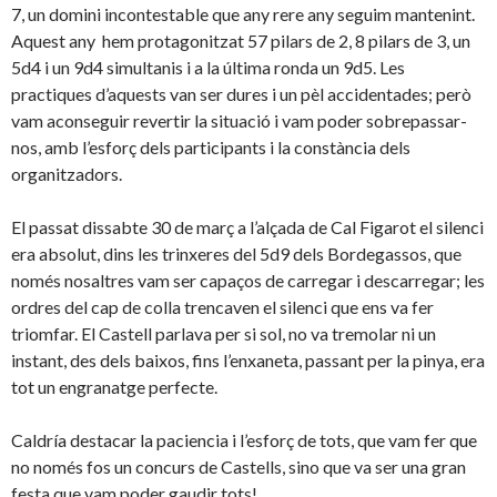
7, un domini incontestable que any rere any seguim mantenint.
Aquest any hem protagonitzat 57 pilars de 2, 8 pilars de 3, un
5d4 i un 9d4 simultanis i a la última ronda un 9d5. Les
practiques d’aquests van ser dures i un pèl accidentades; però
vam aconseguir revertir la situació i vam poder sobrepassar-
nos, amb l’esforç dels participants i la constància dels
organitzadors.
El passat dissabte 30 de març a l’alçada de Cal Figarot el silenci
era absolut, dins les trinxeres del 5d9 dels Bordegassos, que
només nosaltres vam ser capaços de carregar i descarregar; les
ordres del cap de colla trencaven el silenci que ens va fer
triomfar. El Castell parlava per si sol, no va tremolar ni un
instant, des dels baixos, fins l’enxaneta, passant per la pinya, era
tot un engranatge perfecte.
Caldría destacar la paciencia i l’esforç de tots, que vam fer que
no només fos un concurs de Castells, sino que va ser una gran
festa que vam poder gaudir tots!