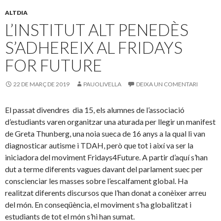
ALTDIA
L’INSTITUT ALT PENEDÈS
S’ADHEREIX AL FRIDAYS
FOR FUTURE
22 DE MARÇ DE 2019
PAUOLIVELLA
DEIXA UN COMENTARI
El passat divendres dia 15, els alumnes de l’associació
d’estudiants varen organitzar una aturada per llegir un manifest
de Greta Thunberg, una noia sueca de 16 anys a la qual li van
diagnosticar autisme i TDAH, però que tot i així va ser la
iniciadora del moviment Fridays4Future. A partir d’aquí s’han
dut a terme diferents vagues davant del parlament suec per
conscienciar les masses sobre l’escalfament global. Ha
realitzat diferents discursos que l’han donat a conèixer arreu
del món. En conseqüència, el moviment s’ha globalitzat i
estudiants de tot el món s’hi han sumat.