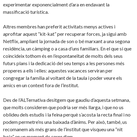
experimentar exponencialment d’ara en endavant la
massificació turística.
Altres membres han preferit activitats menys actives i
aprofitar aquest ”kit-kat” per recuperar forces, ja sigui amb
Netflix, ampliant la jornada de son o bé marxant a una segona
residència, un càmping o a casa d’uns familiars. En el que sí que
coincideix tothom és en l’espontaneïtat de molts dels seus
futurs plans i la dedicació del seu temps a les persones més
properes a ells i elles: aquestes vacances serviran per
congregar la família al voltant de la taula i poder veure els
amics en un context fora de l’institut.
Des de l’ALTernativa desitgem que gaudiu d’aquesta setmana,
que molts consideren que podria ser més llarga, i que no us
oblideu dels estudis i la feina perquè s’acosta la recta final i no
podem permetre’ns una baixada d’ànims. Per això, també, us
recomanem als més grans de l’institut que visqueu una “nit
boja” en un moment de
carpe diem.