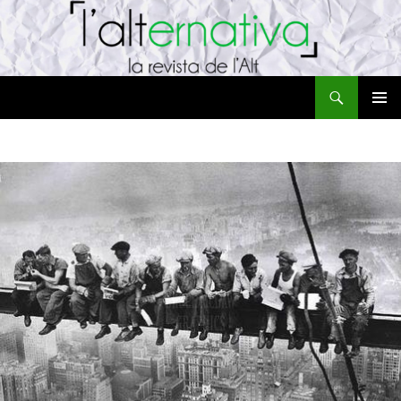
Cerca
L'ALTernativa
VÉS
MENÚ
AL
PRINCI
CONTINGUT