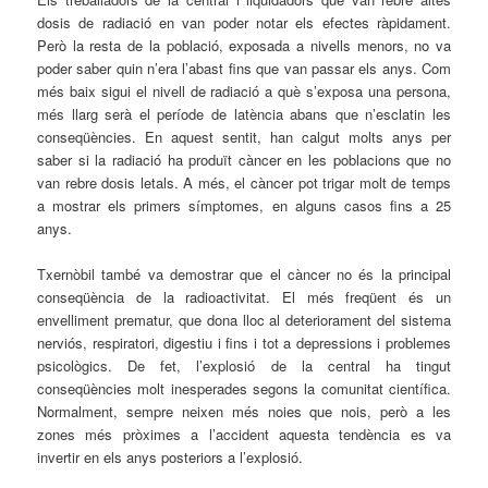
dosis de radiació en van poder notar els efectes ràpidament.
Però la resta de la població, exposada a nivells menors, no va
poder saber quin n’era l’abast fins que van passar els anys. Com
més baix sigui el nivell de radiació a què s’exposa una persona,
més llarg serà el període de latència abans que n’esclatin les
conseqüències. En aquest sentit, han calgut molts anys per
saber si la radiació ha produït càncer en les poblacions que no
van rebre dosis letals. A més, el càncer pot trigar molt de temps
a mostrar els primers símptomes, en alguns casos fins a 25
anys.
Txernòbil també va demostrar que el càncer no és la principal
conseqüència de la radioactivitat. El més freqüent és un
envelliment prematur, que dona lloc al deteriorament del sistema
nerviós, respiratori, digestiu i fins i tot a depressions i problemes
psicològics. De fet, l’explosió de la central ha tingut
conseqüències molt inesperades segons la comunitat científica.
Normalment, sempre neixen més noies que nois, però a les
zones més pròximes a l’accident aquesta tendència es va
invertir en els anys posteriors a l’explosió.