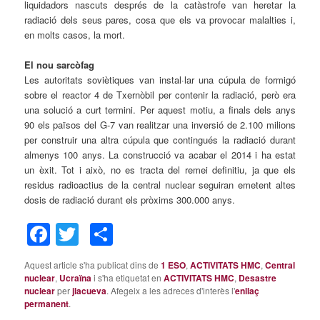
liquidadors nascuts després de la catàstrofe van heretar la
radiació dels seus pares, cosa que els va provocar malalties i,
en molts casos, la mort.
El nou sarcòfag
Les autoritats soviètiques van instal·lar una cúpula de formigó
sobre el reactor 4 de Txernòbil per contenir la radiació, però era
una solució a curt termini. Per aquest motiu, a finals dels anys
90 els països del G-7 van realitzar una inversió de 2.100 milions
per construir una altra cúpula que contingués la radiació durant
almenys 100 anys. La construcció va acabar el 2014 i ha estat
un èxit. Tot i això, no es tracta del remei definitiu, ja que els
residus radioactius de la central nuclear seguiran emetent altes
dosis de radiació durant els pròxims 300.000 anys.
Facebook
Twitter
Comparteix
Aquest article s'ha publicat dins de
1 ESO
,
ACTIVITATS HMC
,
Central
nuclear
,
Ucraïna
i s'ha etiquetat en
ACTIVITATS HMC
,
Desastre
nuclear
per
jlacueva
. Afegeix a les adreces d'interès l'
enllaç
permanent
.