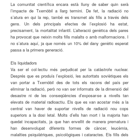
La comunitat científica encara està lluny de saber quin serà
l’impacte de Txernòbil a llarg termini. De fet, la radiació no
s’atura en qui la rep, també es transmet als fills a través dels
gens. Un dels principals efectes de l’explosió ha estat,
precisament, la mortalitat infantil. L’alteració genètica dels pares
ha provocat que neixin molts fills malalts o amb malformacions. I
no s’atura aquí, ja que només un 10% del dany genètic esperat
passa a la primera generació.
Els liquidadors
Va ser el col·lectiu més perjudicat per la catàstrofe nuclear.
Després que es produís l’explosió, les autoritats soviètiques els
van portar a Txernòbil des de tots els racons del país per
eliminar la radiació, però no van ser informats de la dimensió del
desastre ni de les conseqüències d’exposar-se a nivells tan
elevats de material radioactiu. Els que es van acostar més a la
central van haver de suportar nivells de radiació nou cops
superiors a la dosi letal. Molts d’ells han mort i la majoria han
quedat incapacitats, ja que han envellit de manera prematura i
han desenvolupat diferents formes de càncer, leucèmia,
malalties psiquiàtriques, psicològiques i cataractes. Els fills dels