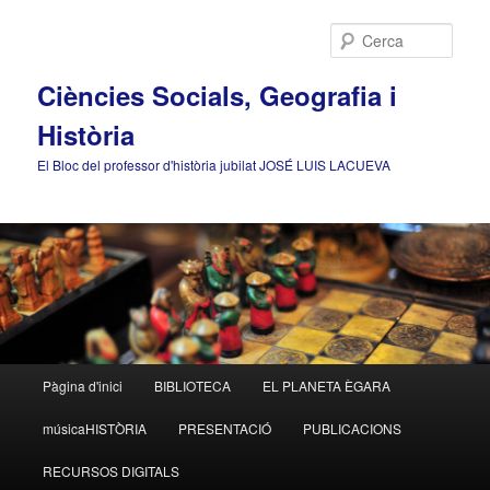
Cerca
Ciències Socials, Geografia i
Història
El Bloc del professor d'història jubilat JOSÉ LUIS LACUEVA
Menú
Pàgina d'inici
BIBLIOTECA
EL PLANETA ÈGARA
Aneu
principal
músicaHISTÒRIA
PRESENTACIÓ
PUBLICACIONS
al
RECURSOS DIGITALS
contingut