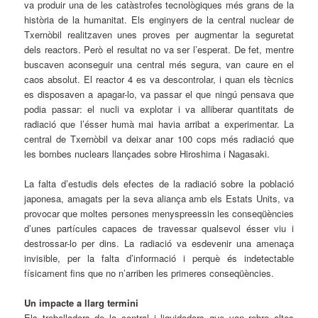
va produir una de les catàstrofes tecnològiques més grans de la
història de la humanitat. Els enginyers de la central nuclear de
Txernòbil realitzaven unes proves per augmentar la seguretat
dels reactors. Però el resultat no va ser l’esperat. De fet, mentre
buscaven aconseguir una central més segura, van caure en el
caos absolut. El reactor 4 es va descontrolar, i quan els tècnics
es disposaven a apagar-lo, va passar el que ningú pensava que
podia passar: el nucli va explotar i va alliberar quantitats de
radiació que l’ésser humà mai havia arribat a experimentar. La
central de Txernòbil va deixar anar 100 cops més radiació que
les bombes nuclears llançades sobre Hiroshima i Nagasaki.
La falta d’estudis dels efectes de la radiació sobre la població
japonesa, amagats per la seva aliança amb els Estats Units, va
provocar que moltes persones menyspreessin les conseqüències
d’unes partícules capaces de travessar qualsevol ésser viu i
destrossar-lo per dins. La radiació va esdevenir una amenaça
invisible, per la falta d’informació i perquè és indetectable
físicament fins que no n’arriben les primeres conseqüències.
Un impacte a llarg termini
Els treballadors de la central i liquidadors que van rebre altes