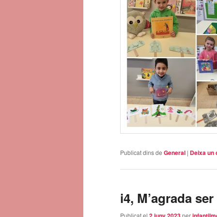
Publicat dins de
General
|
Deixa un 
i4, M’agrada ser
Publicat el
2 juny 2023
per
infantilm