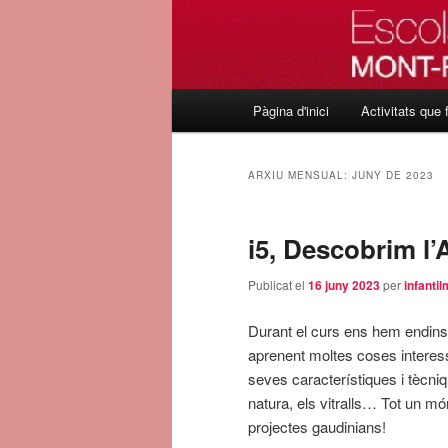
Menú
Pàgina d'inici
Activitats que 
Aneu
Aneu
principal
al
al
ARXIU MENSUAL:
JUNY DE 2023
contingut
contingut
i5, Descobrim l’
principal
secundari
Publicat el
16 juny 2023
per
infanti
Durant el curs ens hem endinsat
aprenent moltes coses intere
seves característiques i tècni
natura, els vitralls… Tot un mó
projectes gaudinians!