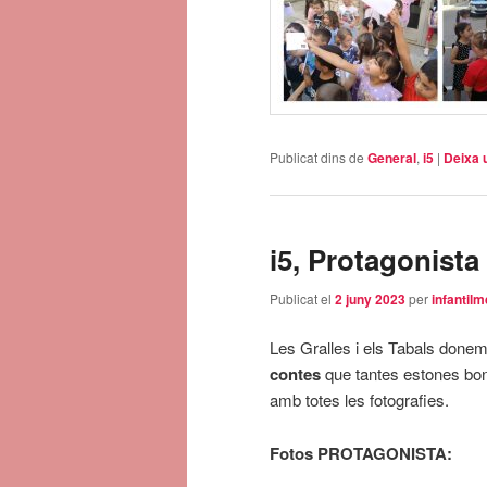
Publicat dins de
General
,
i5
|
Deixa 
i5, Protagonista
Publicat el
2 juny 2023
per
infantilm
Les Gralles i els Tabals donem 
contes
que tantes estones boni
amb totes les fotografies.
Fotos PROTAGONISTA: