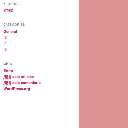
BLOGROLL
XTEC
CATEGORIES
General
i3
i4
i5
META
Entra
RSS
dels articles
RSS
dels comentaris
WordPress.org