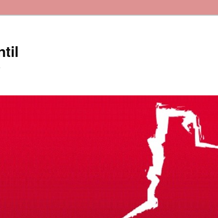
til
a