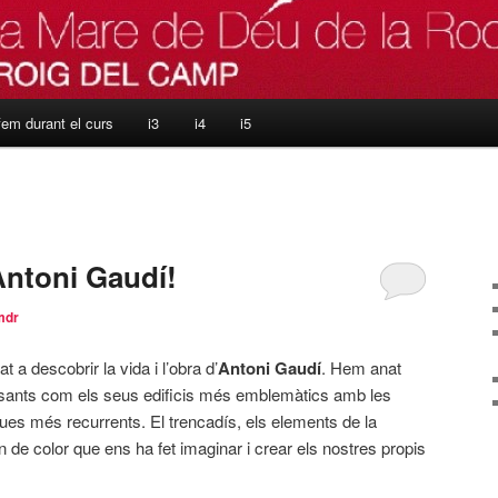
fem durant el curs
i3
i4
i5
Antoni Gaudí!
lmdr
 a descobrir la vida i l’obra d’
Antoni Gaudí
. Hem anat
ssants com els seus edificis més emblemàtics amb les
ques més recurrents. El trencadís, els elements de la
n de color que ens ha fet imaginar i crear els nostres propis