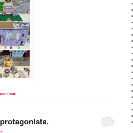
comentari
 protagonista.
dr