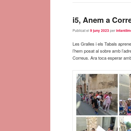
i5, Anem a Corr
Publicat el
9 juny 2023
per
infantilm
Les Gralles i els Tabals aprene
l’hem posat al sobre amb l’adreça
Correus. Ara toca esperar amb 