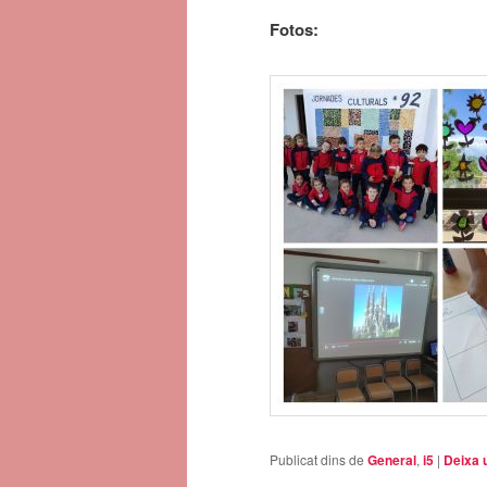
Fotos:
Publicat dins de
General
,
i5
|
Deixa 