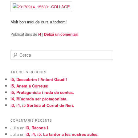
Molt bon inici de curs a tothom!
Publicat dins de
i4
|
Deixa un comentari
C
e
r
c
ARTICLES RECENTS
a
i5, Descobrim l’Antoni Gaudí!
i5, Anem a Correus!
i5, Protagonista i roda de contes.
i4, M’agrada ser protagonista.
i3, i4, i5 Sortida al Corral de Neri.
COMENTARIS RECENTS
Júlia
en
i3, Racons I
Júlia
en
i3, i4, i5: La tardor a les nostres aules.