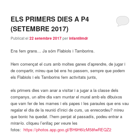
principal
secundari
ELS PRIMERS DIES A P4
(SETEMBRE 2017)
Publicat el
22 setembre 2017
per
infantilmdr
Ens fem grans… Ja sóm Flabiols i Tamborins.
Hem començat el curs amb moltes ganes d’aprendre, de jugar i
de compartir, mireu que bé ens ho passem, sempre que podem
els Flabiols i els Tamborins fem activitats junts,
els primers dies vam anar a visitar i a jugar a la classe dels
companys, un altre dia vam muntar el mural amb els dibuixos
que vam fer de les mames i els papes i les paraules que ens vau
regalar el dia de la reunió d’inici de curs, us enrecordeu? mireu
que bonic ha quedat. l’hem penjat al passadís, podeu entrar a
mirar-lo. cliqueu l’enllaç per veure les
fotos:
https://photos.app.goo.gl/BH9H6IzM58fwREQZ2