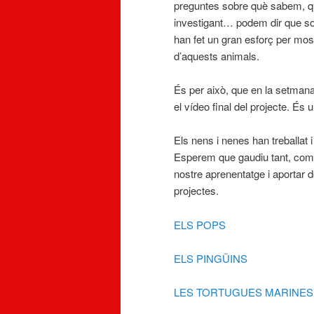
preguntes sobre què sabem, q
investigant… podem dir que so
han fet un gran esforç per most
d’aquests animals.
És per això, que en la setmana c
el vídeo final del projecte. És u
Els nens i nenes han treballat 
Esperem que gaudiu tant, com n
nostre aprenentatge i aportar d
projectes.
ELS POPS
ELS PINGÜINS
LES TORTUGUES MARINES