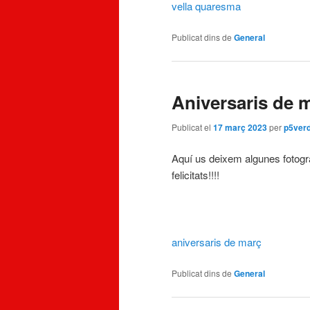
vella quaresma
Publicat dins de
General
Aniversaris de 
Publicat el
17 març 2023
per
p5ver
Aquí us deixem algunes fotogra
felicitats!!!!
aniversaris de març
Publicat dins de
General