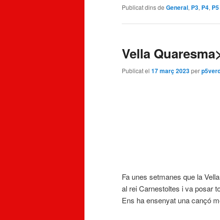
Publicat dins de
General
,
P3
,
P4
,
P5
Vella Quaresma
Publicat el
17 març 2023
per
p5ver
Fa unes setmanes que la Vella 
al rei Carnestoltes i va posar t
Ens ha ensenyat una cançó mo