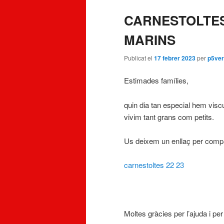
CARNESTOLTES
MARINS
Publicat el
17 febrer 2023
per
p5ve
Estimades famílies,
quin dia tan especial hem viscu
vivim tant grans com petits.
Us deixem un enllaç per compart
carnestoltes 22 23
Moltes gràcies per l’ajuda i per