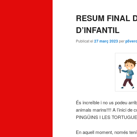
RESUM FINAL 
D’INFANTIL
Publicat el
27 març 2023
per
p5ver
És increïble i no us podeu arri
animals marins!!!! A l’inici d
PINGÜINS I LES TORTUGU
En aquell moment, només teníem