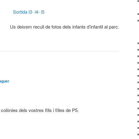
Sortida i3- i4- i5
Us deixem recull de fotos dels infants d’infantil al parc.
aguer
olònies dels vostres fills i filles de P5.