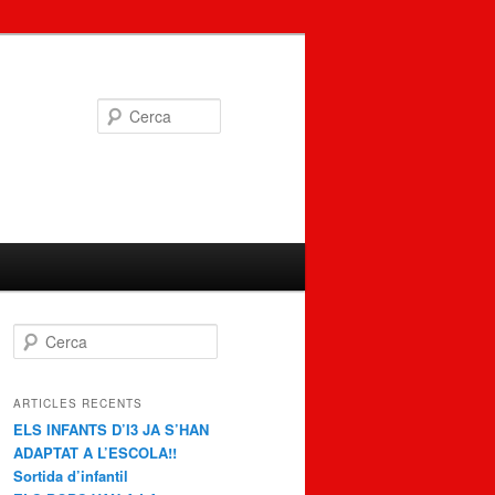
Cerca
C
e
r
c
ARTICLES RECENTS
a
ELS INFANTS D’I3 JA S’HAN
ADAPTAT A L’ESCOLA!!
Sortida d’infantil