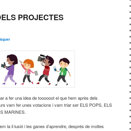
DELS PROJECTES
daguer
bar a fer una idea de toooooot el que hem après dels
e curs vam fer unes votacions i vam triar ser ELS POPS, ELS
ES MARINES.
 la il·lusió i les ganes d’aprendre, després de moltes