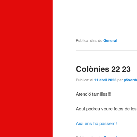
Publicat dins de
General
Colònies 22 23
Publicat el
11 abril 2023
per
p5verd
Atenció famílies!!!
Aquí podreu veure fotos de les c
Així ens ho passem!