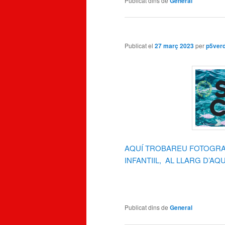
Publicat dins de
General
Publicat el
27 març 2023
per
p5ver
AQUÍ TROBAREU FOTOGRAF
INFANTIIL, AL LLARG D’A
Publicat dins de
General