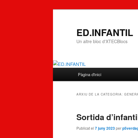
ED.INFANTIL
Un altre bloc d'XTECBlocs
Menú
Pàgina d'inici
Aneu
Aneu
principal
al
al
ARXIU DE LA CATEGORIA:
GENER
contingut
contingut
Sortida d’infanti
principal
secundari
Publicat el
7 juny 2023
per
p5verda