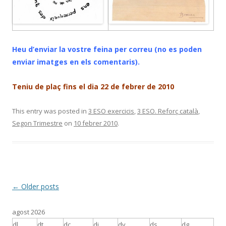
Heu d’enviar la vostre feina per correu (no es poden
enviar imatges en els comentaris).
Teniu de plaç fins el dia 22 de febrer de 2010
This entry was posted in
3 ESO exercicis
,
3 ESO. Reforç català
,
Segon Trimestre
on
10 febrer 2010
.
Post
←
Older posts
navigation
agost 2026
dl.
dt.
dc.
dj.
dv.
ds.
dg.