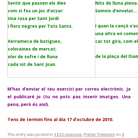
Sentir que passen els dies
Nits de lluna plen
com si fos un joc d’atzar:
Somnis d’envelat…
Una rosa per Sant Jordi
I quan la cançó s’a
i flors negres per Tots Sants.
una altra en comen
Xerrameca de botigues,
car tot gira, com e
coloraines de mercat;
de la plaça del Di
olor de sofre i de lluna
cada nit de Sant Joan.
M’has d’enviar el teu exercici per correu electrònic. Ja
el publicaré jo (tu no pots pas inserir imatges. Una
pena, però és així).
Tens de termini fins al dia 17 d’octubre de 2010.
This entry was posted in
3 ESO exercicis
,
Primer Trimestre
on
4