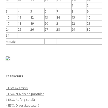
1
2
3
4
5
6
7
8
9
10
11
12
13
14
15
16
17
18
19
20
21
22
23
24
25
26
27
28
29
30
31
« maig
CATEGORIES
3 ESO exercicis
3 ESO. Núvols de paraules
3 ESO. Reforç català
4 ESO. Diversitat català