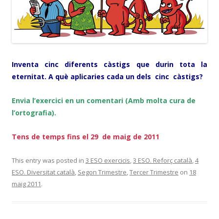
Inventa cinc diferents càstigs que durin tota la
eternitat. A què aplicaries cada un dels cinc càstigs?
Envia l’exercici en un comentari (Amb molta cura de
l’ortografia).
Tens de temps fins el 29 de maig de 2011
This entry was posted in
3 ESO exercicis
,
3 ESO. Reforç català
,
4
ESO. Diversitat català
,
Segon Trimestre
,
Tercer Trimestre
on
18
maig 2011
.