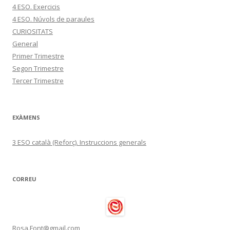
4 ESO. Exercicis
4 ESO. Núvols de paraules
CURIOSITATS
General
Primer Trimestre
Segon Trimestre
Tercer Trimestre
EXÀMENS
3 ESO català (Reforç). Instruccions generals
CORREU
Rosa.Font@gmail.com