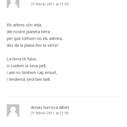
27 febrer 2011 at 21:39
Els arbres són vida,
del nostre planeta terra
per què tothom no els admira,
des de la plana fins la serra?
La terra té futur,
si cuidem la seva pell,
i així no tindrem cap ensurt,
i l’endemà serà ben bell.
Arnau Surroca Albet
21 febrer 2011 at 21:38