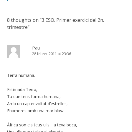
8 thoughts on “
3 ESO. Primer exercici del 2n.
trimestre
”
Pau
28 febrer 2011 at 23:36
Terra humana.
Estimada Terra,
Tu que tens forma humana,
Amb un cap envoltat d’estrelles,
Enamores amb una mar blava.
Àfrica son els teus ulls i la teva boca,
Uns ulls que vigilen el planeta,