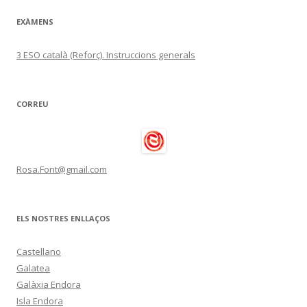
EXÀMENS
3 ESO català (Reforç). Instruccions generals
CORREU
Rosa.Font@gmail.com
ELS NOSTRES ENLLAÇOS
Castellano
Galatea
Galàxia Endora
Isla Endora