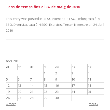
Tens de temps fins el 04 de maig de 2010
This entry was posted in
3 ESO exercicis
,
3 ESO. Reforç català
,
4
ESO. Diversitat català
,
4 ESO. Exercicis
,
Tercer Trimestre
on
24 abril
2010
.
abril 2010
dl.
dt.
dc.
dj.
dv.
ds.
dg.
1
2
3
4
5
6
7
8
9
10
11
12
13
14
15
16
17
18
19
20
21
22
23
24
25
26
27
28
29
30
« març
maig »