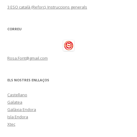
3 ESO català (Reforç). Instruccions generals
CORREU
Rosa.Font@gmail.com
ELS NOSTRES ENLLAÇOS
Castellano
Galatea
Galàxia Endora
Isla Endora
Xtec