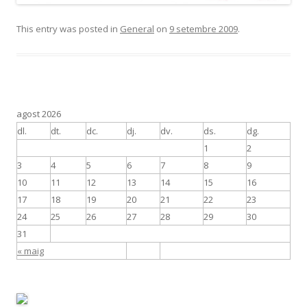
This entry was posted in
General
on
9 setembre 2009
.
agost 2026
dl.
dt.
dc.
dj.
dv.
ds.
dg.
1
2
3
4
5
6
7
8
9
10
11
12
13
14
15
16
17
18
19
20
21
22
23
24
25
26
27
28
29
30
31
« maig