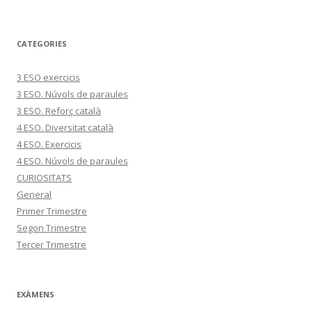
CATEGORIES
3 ESO exercicis
3 ESO. Núvols de paraules
3 ESO. Reforç català
4 ESO. Diversitat català
4 ESO. Exercicis
4 ESO. Núvols de paraules
CURIOSITATS
General
Primer Trimestre
Segon Trimestre
Tercer Trimestre
EXÀMENS