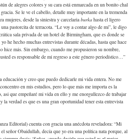
astún de alegres colores y su cara está enmarcada en un bonito chal
gracia. Se le ve el cabello, detalle muy importante en la tremenda
a mujeres, desde la siniestra y carcelaria
burka
hasta el ligero
, una pastorcita de terracota. “Le voy a contar algo de mí”, le digo
crática sala privada de un hotel de Birmingham, que es donde se
, yo he hecho muchas entrevistas durante décadas, hasta que hace
 no hice más. Sin embargo, cuando me propusieron su nombre,
 usted es responsable de mi regreso a este género periodístico…”
la educación y creo que puedo dedicarle mi vida entera. No me
concentro en mis estudios, pero lo que más me importa es la
, asi que empeñaré mi vida en ello y me enorgullezco de trabajar
 y la verdad es que es una gran oportunidad tener esta entrevista
anza Editorial) cuenta con gracia una anécdota reveladora: “Mi
el señor Obaidullah, decía que yo era una política nata porque, al
 siempre decía: ‘Señor, ¿puedo decirle que usted es el mejor