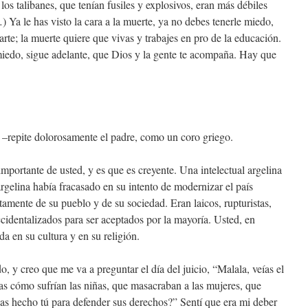
s talibanes, que tenían fusiles y explosivos, eran más débiles
…) Ya le has visto la cara a la muerte, ya no debes tenerle miedo,
arte; la muerte quiere que vivas y trabajes en pro de la educación.
iedo, sigue adelante, que Dios y la gente te acompaña. Hay que
–repite dolorosamente el padre, como un coro griego.
portante de usted, y es que es creyente. Una intelectual argelina
rgelina había fracasado en su intento de modernizar el país
mente de su pueblo y de su sociedad. Eran laicos, rupturistas,
dentalizados para ser aceptados por la mayoría. Usted, en
a en su cultura y en su religión.
 y creo que me va a preguntar el día del juicio, “Malala, veías el
ías cómo sufrían las niñas, que masacraban a las mujeres, que
has hecho tú para defender sus derechos?” Sentí que era mi deber