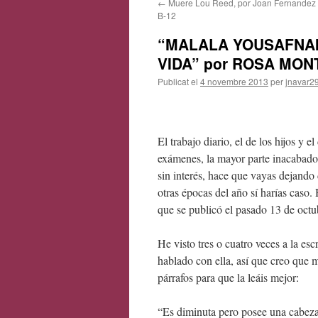
←
Muere Lou Reed, por Joan Fernandez y
contingut
B-12
“MALALA YOUSAFNAI,
VIDA” por ROSA MO
Publicat el
4 novembre 2013
per
jnavar2
El trabajo diario, el de los hijos y e
exámenes, la mayor parte inacabados
sin interés, hace que vayas dejando d
otras épocas del año sí harías caso
que se publicó el pasado 13 de octubr
He visto tres o cuatro veces a la esc
hablado con ella, así que creo que 
párrafos para que la leáis mejor:
“Es diminuta pero posee una cabeza