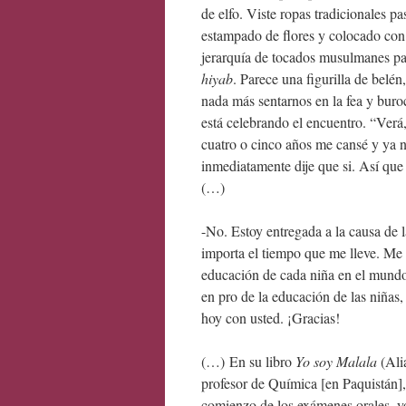
de elfo. Viste ropas tradicionales p
estampado de flores y colocado con 
jerarquía de tocados musulmanes par
hiyab
. Parece una figurilla de belén
nada más sentarnos en la fea y buro
está celebrando el encuentro. “Verá
cuatro o cinco años me cansé y ya
inmediatamente dije que si. Así que
(…)
-No. Estoy entregada a la causa de 
importa el tiempo que me lleve. Me 
educación de cada niña en el mundo
en pro de la educación de las niñas,
hoy con usted. ¡Gracias!
(…) En su libro
Yo soy Malala
(Ali
profesor de Química [en Paquistán], 
comienzo de los exámenes orales, yo