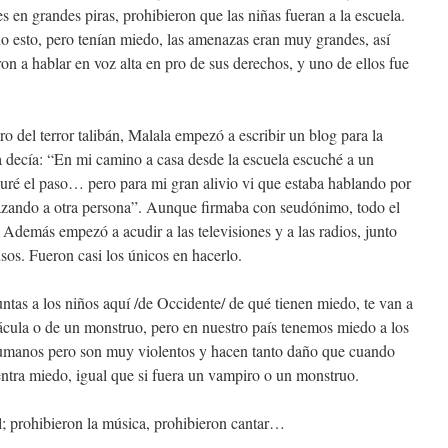
s en grandes piras, prohibieron que las niñas fueran a la escuela.
o esto, pero tenían miedo, las amenazas eran muy grandes, así
n a hablar en voz alta en pro de sus derechos, y uno de ellos fue
o del terror talibán, Malala empezó a escribir un blog para la
 decía: “En mi camino a casa desde la escuela escuché a un
uré el paso… pero para mi gran alivio vi que estaba hablando por
azando a otra persona”. Aunque firmaba con seudónimo, todo el
Además empezó a acudir a las televisiones y a las radios, junto
usos. Fueron casi los únicos en hacerlo.
ntas a los niños aquí /de Occidente/ de qué tienen miedo, te van a
ácula o de un monstruo, pero en nuestro país tenemos miedo a los
humanos pero son muy violentos y hacen tanto daño que cuando
 entra miedo, igual que si fuera un vampiro o un monstruo.
l; prohibieron la música, prohibieron cantar…