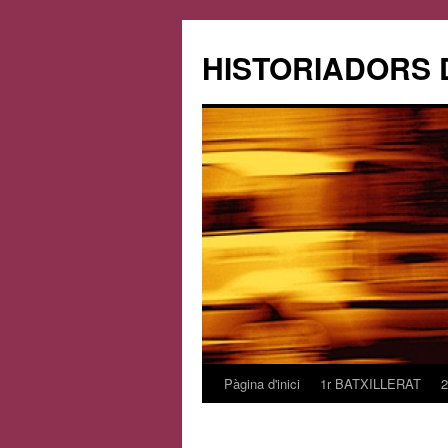
HISTORIADORS 
Pàgina d'inici
1r BATXILLERAT
Vés
al