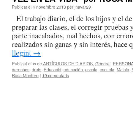
Publicat el
4 novembre 2013
per
jnavar29
El trabajo diario, el de los hijos y el de
preparar las clases, el corregir pruebas
parte inacabados, mal hechos, con erro
realizados sin ganas y sin interés, hac
llegint
→
Publicat dins de
ARTÍCULOS DE DIARIOS
,
General
,
PERSON
derechos
,
drets
,
Educació
,
educación
,
escola
,
escuela
,
Malala
,
Rosa Montero
|
19 comentaris