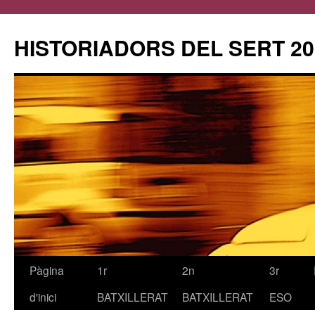
HISTORIADORS DEL SERT 20
Pàgina
1r
2n
3r
Vés
d'inici
BATXILLERAT
BATXILLERAT
ESO
al