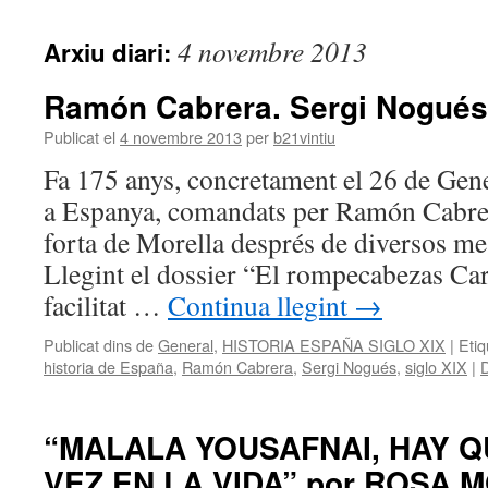
contingut
4 novembre 2013
Arxiu diari:
Ramón Cabrera. Sergi Nogués
Publicat el
4 novembre 2013
per
b21vintiu
Fa 175 anys, concretament el 26 de Gene
a Espanya, comandats per Ramón Cabrer
forta de Morella després de diversos me
Llegint el dossier “El rompecabezas Car
facilitat …
Continua llegint
→
Publicat dins de
General
,
HISTORIA ESPAÑA SIGLO XIX
|
Etiq
historia de España
,
Ramón Cabrera
,
Sergi Nogués
,
siglo XIX
|
D
“MALALA YOUSAFNAI, HAY Q
VEZ EN LA VIDA” por ROSA