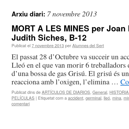
contingut
7 novembre 2013
Arxiu diari:
MORT A LES MINES per Joan 
Judith Siches, B-12
Publicat el
7 novembre 2013
per
Alumnes del Sert
El passat 28 d’Octubre va succeir un ac
Lleó en el que van morir 6 treballadors 
d’una bossa de gas Grisú. El grisú és u
reacciona amb l’oxigen, l’elimina …
Co
Publicat dins de
ARTÍCULOS DE DIARIOS
,
General
,
HISTORIA
PELÍCULAS
|
Etiquetat com a
accident
,
germinal
,
lleó
,
mina
,
mi
comentari