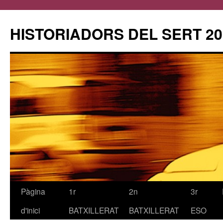
HISTORIADORS DEL SERT 20
Pàgina
1r
2n
3r
Vés
d'inici
BATXILLERAT
BATXILLERAT
ESO
al