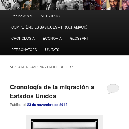
Menú
Pàgina d'inici
ACTIVITATS
Aneu
Aneu
principal
COMPETÈNCIES BÀSIQUES – PROGRAMACIÓ
al
al
CRONOLOGIA
ECONOMIA
GLOSSARI
contingut
contingut
PERSONATGES
UNITATS
principal
secundari
ARXIU MENSUAL:
NOVEMBRE DE 2014
Cronología de la migración a
Estados Unidos
Publicat el
23 de novembre de 2014