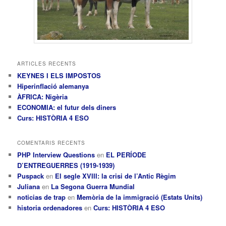
ARTICLES RECENTS
KEYNES I ELS IMPOSTOS
Hiperinflació alemanya
ÀFRICA: Nigèria
ECONOMIA: el futur dels diners
Curs: HISTÒRIA 4 ESO
COMENTARIS RECENTS
PHP Interview Questions
en
EL PERÍODE
D’ENTREGUERRES (1919-1939)
Puspack
en
El segle XVIII: la crisi de l’Antic Règim
Juliana
en
La Segona Guerra Mundial
noticias de trap
en
Memòria de la immigració (Estats Units)
historia ordenadores
en
Curs: HISTÒRIA 4 ESO