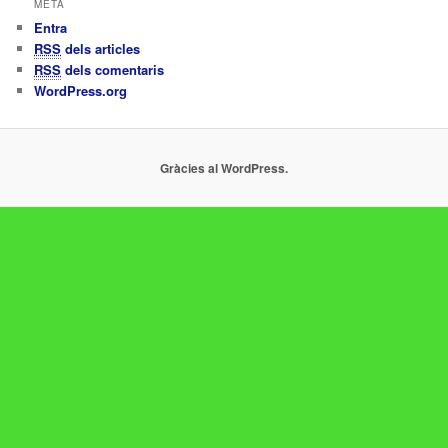
META
Entra
RSS
dels articles
RSS
dels comentaris
WordPress.org
Gràcies al WordPress.