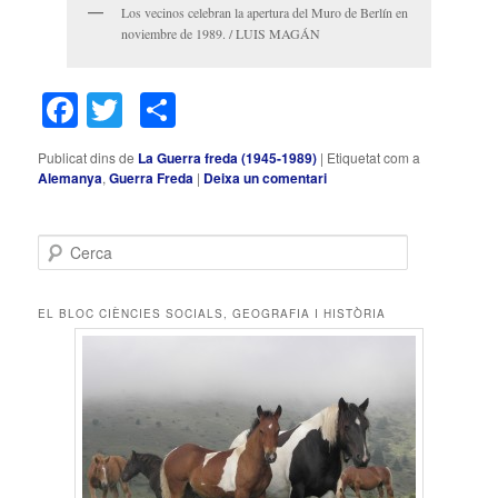
Los vecinos celebran la apertura del Muro de Berlín en
noviembre de 1989. / LUIS MAGÁN
Facebook
Twitter
Comparteix
Publicat dins de
La Guerra freda (1945-1989)
|
Etiquetat com a
Alemanya
,
Guerra Freda
|
Deixa un comentari
C
e
r
c
EL BLOC CIÈNCIES SOCIALS, GEOGRAFIA I HISTÒRIA
a