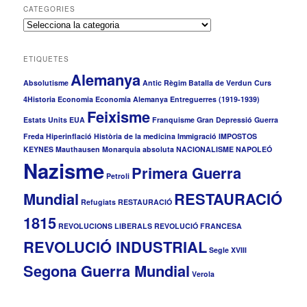
CATEGORIES
C
a
t
ETIQUETES
e
Alemanya
g
Absolutisme
Antic Règim
Batalla de Verdun
Curs
o
4Historia
Economia
Economia Alemanya
Entreguerres (1919-1939)
r
Feixisme
i
Estats Units
EUA
Franquisme
Gran Depressió
Guerra
e
Freda
Hiperinflació
Història de la medicina
Immigració
IMPOSTOS
s
KEYNES
Mauthausen
Monarquia absoluta
NACIONALISME
NAPOLEÓ
Nazisme
Primera Guerra
Petroli
Mundial
RESTAURACIÓ
Refugiats
RESTAURACIÓ
1815
REVOLUCIONS LIBERALS
REVOLUCIÓ FRANCESA
REVOLUCIÓ INDUSTRIAL
Segle XVIII
Segona Guerra Mundial
Verola