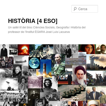
Cerca
HISTÒRIA [4 ESO]
Un satèl·lit del bloc Ciències Socials, Geografia i Història del
professor de l'Institut ÈGARA José Luis Lacueva