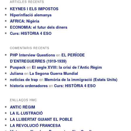
ARTICLES RECENTS
KEYNES I ELS IMPOSTOS
Hiperinflació alemanya
ÀFRICA: Nigèria
ECONOMIA: el futur dels diners
Curs: HISTÒRIA 4 ESO
COMENTARIS RECENTS
PHP Interview Questions
en
EL PERÍODE
D’ENTREGUERRES (1919-1939)
Puspack
en
El segle XVIII: la crisi de l’Antic Règim
Juliana
en
La Segona Guerra Mundial
noticias de trap
en
Memòria de la immigració (Estats Units)
historia ordenadores
en
Curs: HISTÒRIA 4 ESO
ENLLAÇOS HMC
ANTIC RÈGIM
LA IL·LUSTRACIÓ
LA LLIBERTAT GUIANT EL POBLE
LA REVOLUCIÓ FRANCESA