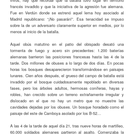
vivos, hay que recordar que la batalla tuvo lugar en territorio
francés invadido y que la iniciativa de la agresión fue alemana.
Fue en Verdún donde se estrenó aquel lema hoy asociado al
Madrid republicano: “¡No pasarán!”. Esa tenacidad se impuso
sobre la de un adversario claramente superior en medios, por lo
menos al inicio de la batalla.
Aquel obús matutino en el patio del obispado desató una
tormenta de fuego y acero sin precedentes: 1.200 baterías
alemanas barrieron las posiciones francesas hasta las 4 de la
tarde. Dos millones de obuses a lo largo de dos días. En pocas
horas los bosques desaparecieron transformándose en paisajes
lunares. Cien años después, el grueso del campo de batalla está
invadido por el bosque cuidadosamente repoblado en diversas
fases, pero los árboles adultos, hermosas coníferas, hayas y
robles, han crecido sobre un terreno extrañamente irregular y
dislocado en el que no hay un metro que no muestre las
cavidades dejadas por los obuses. Un bosque horadado como el
paisaje del este de Camboya asolado por los B-52…
A las 4 de la tarde de aquel día 21, tras nueve horas de martilleo,
60.000 soldados alemanes partieron al asalto. Comenzaba la