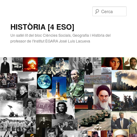
Cerca
HISTÒRIA [4 ESO]
Un satèl·lit del bloc Ciències Socials, Geografia i Història del
professor de l'Institut ÈGARA José Luis Lacueva