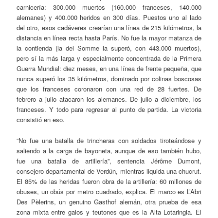
carnicería: 300.000 muertos (160.000 franceses, 140.000
alemanes) y 400.000 heridos en 300 días. Puestos uno al lado
del otro, esos cadáveres crearían una línea de 215 kilómetros, la
distancia en línea recta hasta París. No fue la mayor matanza de
la contienda (la del Somme la superó, con 443.000 muertos),
pero sí la más larga y especialmente concentrada de la Primera
Guerra Mundial: diez meses, en una línea de frente pequeña, que
nunca superó los 35 kilómetros, dominado por colinas boscosas
que los franceses coronaron con una red de 28 fuertes. De
febrero a julio atacaron los alemanes. De julio a diciembre, los
franceses. Y todo para regresar al punto de partida. La victoria
consistió en eso.
“No fue una batalla de trincheras con soldados tiroteándose y
saliendo a la carga de bayoneta, aunque de eso también hubo,
fue una batalla de artillería”, sentencia Jérôme Dumont,
consejero departamental de Verdún, mientras liquida una chucrut.
El 85% de las heridas fueron obra de la artillería: 60 millones de
obuses, un obús por metro cuadrado, explica. El marco es L’Abri
Des Pèlerins, un genuino Gasthof alemán, otra prueba de esa
zona mixta entre galos y teutones que es la Alta Lotaringia. El