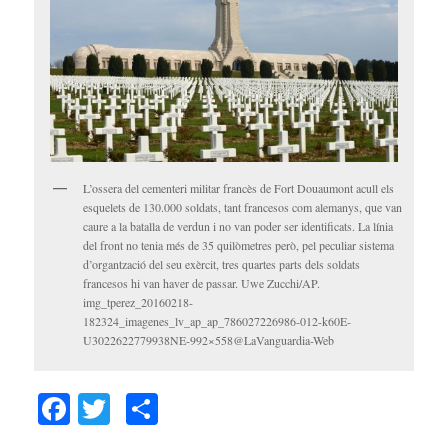
L’ossera del cementeri militar francès de Fort Douaumont acull els
esquelets de 130.000 soldats, tant francesos com alemanys, que van
caure a la batalla de verdun i no van poder ser identificats. La línia
del front no tenia més de 35 quilòmetres però, pel peculiar sistema
d’organtzació del seu exèrcit, tres quartes parts dels soldats
francesos hi van haver de passar. Uwe Zucchi/AP.
img_tperez_20160218-
182324_imagenes_lv_ap_ap_786027226986-012-k60E-
U3022622779938NE-992×558@LaVanguardia-Web
Facebook
Twitter
Comparteix