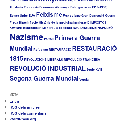
Absolutisme
Antic Règim
Batalla de Verdun
Curs
o
4Historia
Economia
Economia Alemanya
Entreguerres (1919-1939)
r
Feixisme
i
Estats Units
EUA
Franquisme
Gran Depressió
Guerra
e
Freda
Hiperinflació
Història de la medicina
Immigració
IMPOSTOS
s
KEYNES
Mauthausen
Monarquia absoluta
NACIONALISME
NAPOLEÓ
Nazisme
Primera Guerra
Petroli
Mundial
RESTAURACIÓ
Refugiats
RESTAURACIÓ
1815
REVOLUCIONS LIBERALS
REVOLUCIÓ FRANCESA
REVOLUCIÓ INDUSTRIAL
Segle XVIII
Segona Guerra Mundial
Verola
META
Entra
RSS
dels articles
RSS
dels comentaris
WordPress.org