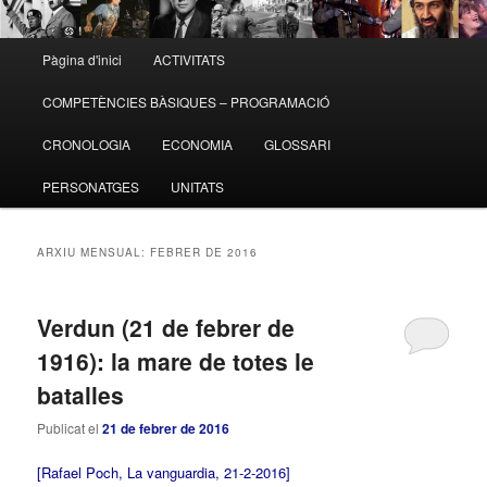
Menú
Pàgina d'inici
ACTIVITATS
Aneu
Aneu
principal
COMPETÈNCIES BÀSIQUES – PROGRAMACIÓ
al
al
CRONOLOGIA
ECONOMIA
GLOSSARI
contingut
contingut
PERSONATGES
UNITATS
principal
secundari
ARXIU MENSUAL:
FEBRER DE 2016
Verdun (21 de febrer de
1916): la mare de totes le
batalles
Publicat el
21 de febrer de 2016
[Rafael Poch, La vanguardia, 21-2-2016]