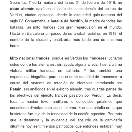
Sobre las 7 de la mañana del lunes 21 de febrero de 1916, un
obús alemán
cayó en el patio de la residencia del obispo de
Verdún, ciudad episcopal desde la oscuridad galo-rromana del
siglo IV. Comenzaba la
batalla de Verdún
, la madre de todas las
batallas, un mito francés con gran repercusión en el mundo.
Hasta en Barcelona un paseo de su arrabal recibiría, en 1919, el
nombre de la ciudad y bautizaría más tarde uno de sus nou
barris.
Mito nacional francés
, porque en Verdún los franceses lucharon
solos contra los alemanes, sin ayuda alguna aliada. Fue la última
victoria militar francesa en solitario. Y fue también una
experiencia biográfica para una enorme cantidad de franceses: a
causa del sistema de rotación de efectivos introducido por
Petain
, sin análogos en el ejército alemán, tres cuartas partes de
los efectivos del ejército francés pasaron por Verdún. Es decir,
toda la nación tuvo familiares o conocidos próximos que
conocieron directamente aquel infierno. Fue una batalla en la que
la victoria fue hija de la tenacidad de la nación agredida. Por más
que la distancia y la evidencia del absurdo de la carnicería
difumine hoy sentimientos patrióticos que entonces estaban muy