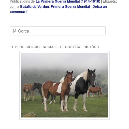
Publicat dins de
La Primera Guerra Mundial (1914-1918)
|
Etiquetat
com a
Batalla de Verdun
,
Primera Guerra Mundial
|
Deixa un
comentari
C
e
r
c
EL BLOC CIÈNCIES SOCIALS, GEOGRAFIA I HISTÒRIA
a