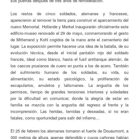
sus puertas después de tres años de remodelación.
Los restos de cinco soldados, alemanes y franceses,
aparecieron al remover la tierra para construir el aparcamiento del
nuevo Memorial. Hollande y Merkel inaugurarán oficialmente este
edificio-museo renovado el 29 de mayo, conmemorando el gesto
de Mitterrand y Kohl cogidos de la mano ante el cementerio del
lugar. La exposición permite hacerse una idea de la batalla, de su
evolución técnica, desde el inicial pantalón rojo del soldado
francés, ideal como blanco, hasta el fusil antitanque alemán, de
los cascos prusianos de cuero en punta a los de acero. También
del sufrimiento humano de los soldados, su vida, su
alimentación, su estado psicológico, la proliferación de
escapularios, amuletos y talismanes. La angustia de los
permisos, tiempo de grandes tensiones interiores y soledades
por la dificultad en comunicar, donde la alegría de estar en
familia se mezcla con la angustia del regreso al frente y la
incomprensión. Las heridas, temidas y deseadas, si no eran
fatales, como oportunidad para salir del infierno…
El 25 de febrero los alemanes tomaron el fuerte de Douaumont, a
300 metros de altura, apenas defendido y cuyos cañones habían