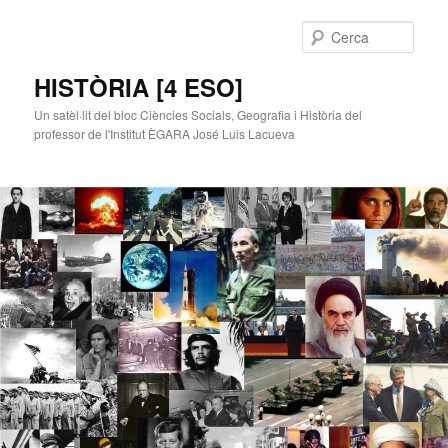
Cerca
HISTÒRIA [4 ESO]
Un satèl·lit del bloc Ciències Socials, Geografia i Història del
professor de l'Institut ÈGARA José Luis Lacueva