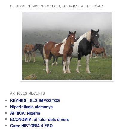
c
EL BLOC CIÈNCIES SOCIALS, GEOGRAFIA I HISTÒRIA
a
ARTICLES RECENTS
KEYNES I ELS IMPOSTOS
Hiperinflació alemanya
ÀFRICA: Nigèria
ECONOMIA: el futur dels diners
Curs: HISTÒRIA 4 ESO