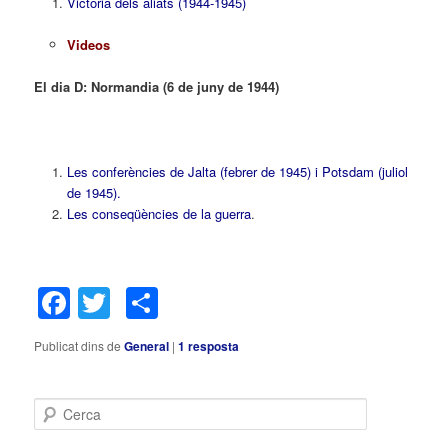
Victòria dels aliats (1944-1945)
Videos
El dia D: Normandia (6 de juny de 1944)
Les conferències de Jalta (febrer de 1945) i Potsdam (juliol
de 1945).
Les conseqüències de la guerra
.
Facebook
Twitter
Comparteix
Publicat dins de
General
|
1
resposta
C
e
r