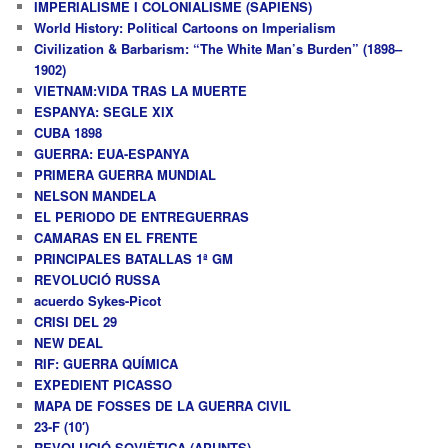
IMPERIALISME I COLONIALISME (SAPIENS)
World History: Political Cartoons on Imperialism
Civilization & Barbarism: “The White Man’s Burden” (1898–
1902)
VIETNAM:VIDA TRAS LA MUERTE
ESPANYA: SEGLE XIX
CUBA 1898
GUERRA: EUA-ESPANYA
PRIMERA GUERRA MUNDIAL
NELSON MANDELA
EL PERIODO DE ENTREGUERRAS
CAMARAS EN EL FRENTE
PRINCIPALES BATALLAS 1ª GM
REVOLUCIÓ RUSSA
acuerdo Sykes-Picot
CRISI DEL 29
NEW DEAL
RIF: GUERRA QUÍMICA
EXPEDIENT PICASSO
MAPA DE FOSSES DE LA GUERRA CIVIL
23-F (10′)
REVOLUCIÓ SOVIÈTICA (APUNTS)