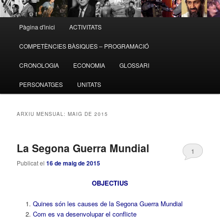
Menú
Pàgina d'inici
ACTIVITATS
Aneu
Aneu
principal
COMPETÈNCIES BÀSIQUES – PROGRAMACIÓ
al
al
CRONOLOGIA
ECONOMIA
GLOSSARI
contingut
contingut
PERSONATGES
UNITATS
principal
secundari
ARXIU MENSUAL:
MAIG DE 2015
La Segona Guerra Mundial
1
Publicat el
16 de maig de 2015
OBJECTIUS
Quines són les causes de la Segona Guerra Mundial
Com es va desenvolupar el conflicte