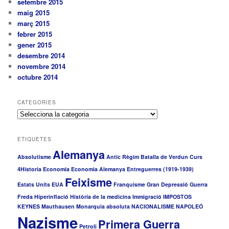
setembre 2015
maig 2015
març 2015
febrer 2015
gener 2015
desembre 2014
novembre 2014
octubre 2014
CATEGORIES
C
a
t
ETIQUETES
e
Alemanya
g
Absolutisme
Antic Règim
Batalla de Verdun
Curs
o
4Historia
Economia
Economia Alemanya
Entreguerres (1919-1939)
r
Feixisme
i
Estats Units
EUA
Franquisme
Gran Depressió
Guerra
e
Freda
Hiperinflació
Història de la medicina
Immigració
IMPOSTOS
s
KEYNES
Mauthausen
Monarquia absoluta
NACIONALISME
NAPOLEÓ
Nazisme
Primera Guerra
Petroli