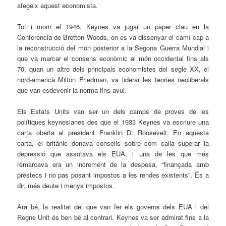
afegeix aquest economista.
Tot i morir el 1946, Keynes va jugar un paper clau en la
Conferència de Bretton Woods, on es va dissenyar el camí cap a
la reconstrucció del món posterior a la Segona Guerra Mundial i
que va marcar el consens econòmic al món occidental fins als
70, quan un altre dels principals economistes del segle XX, el
nord-americà Milton Friedman, va liderar les teories neoliberals
que van esdevenir la norma fins avui.
Els Estats Units van ser un dels camps de proves de les
polítiques keynesianes des que el 1933 Keynes va escriure una
carta oberta al president Franklin D. Roosevelt. En aquesta
carta, el britànic donava consells sobre com calia superar la
depressió que assotava els EUA, i una de les que més
remarcava era un increment de la despesa, “finançada amb
préstecs i no pas posant impostos a les rendes existents”. És a
dir, més deute i menys impostos.
Ara bé, la realitat del que van fer els governs dels EUA i del
Regne Unit és ben bé al contrari. Keynes va ser admirat fins a la