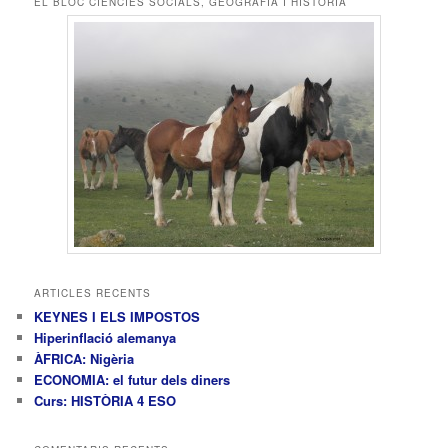
EL BLOC CIÈNCIES SOCIALS, GEOGRAFIA I HISTÒRIA
a
ARTICLES RECENTS
KEYNES I ELS IMPOSTOS
Hiperinflació alemanya
ÀFRICA: Nigèria
ECONOMIA: el futur dels diners
Curs: HISTÒRIA 4 ESO