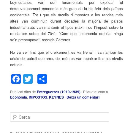
keynesianes van ser fonamentals per explicar el
desenvolupament econòmic més gran de la història dels països
occidentals. Tot i que els nivells d’impostos a les rendes més
altes van disminuir, durant dècades la majoria de països
industrialitzats van mantenir el tipus màxim de l’impost sobre la
renda per sobre del 70%. “Com que l’economia creixia, ningú
se’n preocupava”, recorda Carreras.
No va ser fins que el creixement es va frenar i van arribar les
crisis del petroli que arreu del món es van rebaixar fins als nivells
actuals.
Facebook
Twitter
Comparteix
Publicat dins de
Entreguerres (1919-1939)
|
Etiquetat com a
Economia
,
IMPOSTOS
,
KEYNES
|
Deixa un comentari
C
e
r
c