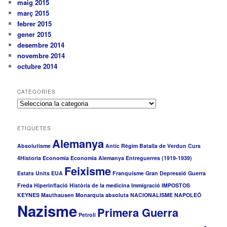
maig 2015
març 2015
febrer 2015
gener 2015
desembre 2014
novembre 2014
octubre 2014
CATEGORIES
C
a
t
ETIQUETES
e
Alemanya
g
Absolutisme
Antic Règim
Batalla de Verdun
Curs
o
4Historia
Economia
Economia Alemanya
Entreguerres (1919-1939)
r
Feixisme
i
Estats Units
EUA
Franquisme
Gran Depressió
Guerra
e
Freda
Hiperinflació
Història de la medicina
Immigració
IMPOSTOS
s
KEYNES
Mauthausen
Monarquia absoluta
NACIONALISME
NAPOLEÓ
Nazisme
Primera Guerra
Petroli