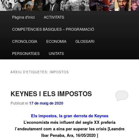
Menú
Pàgina d'inici
ACTIVITATS
Aneu
Aneu
principal
COMPETÈNCIES BÀSIQUES – PROGRAMACIÓ
al
al
CRONOLOGIA
ECONOMIA
GLOSSARI
contingut
contingut
PERSONATGES
UNITATS
principal
secundari
ARXIU D'ETIQUETES:
IMPOSTOS
KEYNES I ELS IMPOSTOS
Publicat el
17 de maig de 2020
Els impostos, la gran derrota de Keynes
L’economista més influent del segle XX preferia
l’endeutament com a eina per superar les crisis [Leandre
Ibar Penaba, Ara, 16/05/2020 ]