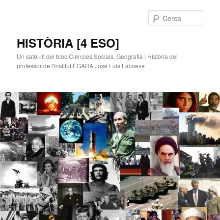
Cerca
HISTÒRIA [4 ESO]
Un satèl·lit del bloc Ciències Socials, Geografia i Història del
professor de l'Institut ÈGARA José Luis Lacueva