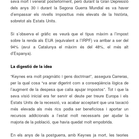
seva mort i venerat posteriorment, però durant la Gran Depressió
dels anys 30 i durant la Segona Guerra Mundial es va haver
d’empassar els nivells impositius més elevats de la història,
sobretot als Estats Units.
Si s’observa el gràfic es veurà que el tipus màxim a l’impost
sobre la renda als EUA (equivalent a l’IRPF) va arribar a ser del
94% (avui a Catalunya el màxim és del 48%, el més alt
d’Espanya).
La digestió de la idea
“Keynes era molt pragmàtic i gens doctrinari”, assegura Carreras,
per la qual cosa “va anar digerint com a conseqüència lògica de
l’augment de la despesa que calia apujar impostos”. Tot i que la
seva visió inicial era fer servir el deute per treure Europa i els
Estats Units de la recessió, va acabar acceptant que una taxació
més elevada als més rics podia ser beneficiosa i aportar un
recursos addicionals a l’estat molt necessaris per ajudar la
majoria de la població, que havia quedat molt empobrida.
En els anys de la postguerra, amb Keynes ja mort, les teories