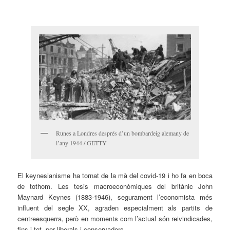
Runes a Londres després d’un bombardeig alemany de
l’any 1944 / GETTY
El keynesianisme ha tornat de la mà del covid-19 i ho fa en boca
de tothom. Les tesis macroeconòmiques del britànic John
Maynard Keynes (1883-1946), segurament l’economista més
influent del segle XX, agraden especialment als partits de
centreesquerra, però en moments com l’actual són reivindicades,
fins i tot, per liberals i conservadors.