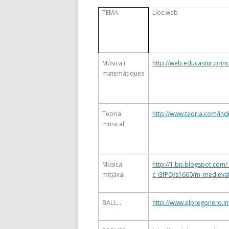
TEMA
Lloc web
Música i
http://web.educastur.prin
matemàtiques
Teoria
http://www.teoria.com/ind
musical
Música
http://1.bp.blogspot.c
mitjaval
c_GfPQ/s1600/m_medieval
BALL…
http://www.elpregonero.in