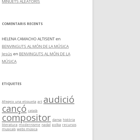
MINUETS ALEATORIS
COMENTARIS RECENTS
HELENA CAMACHO ALTISENT
en
BENVINGUTS AL MÓN DE LA MÚSICA
Jesús
en
BENVINGUTS AL MÓN DE LA
MÚSICA
ETIQUETES
audició
Afegeix una etiqueta
art
cançó
català
compositor
dansa
història
literatura
modernisme
nadal
polka
recursos
musicals
webs música