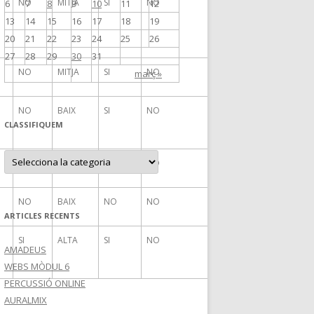
NO
MITJA
SI
NO
6
7
8
9
10
11
12
13
14
15
16
17
18
19
20
21
22
23
24
25
26
27
28
29
30
31
NO
MITJA
SI
NO
març »
NO
BAIX
SI
NO
CLASSIFIQUEM
C
NO
BAIX
SI
NO
L
A
S
S
NO
BAIX
NO
NO
I
F
ARTICLES RECENTS
I
Q
SI
ALTA
SI
NO
U
AMADEUS
E
M
WEBS MÒDUL 6
PERCUSSIÓ ONLINE
AURALMIX