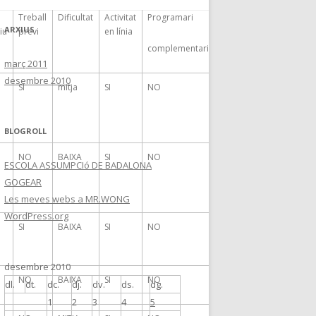
Treball
Dificultat
Activitat
Programari
Tema
ARXIUS
iu
previ
en línia
complementari
març 2011
desembre 2010
SI
mitja
SI
NO
BLOGROLL
NO
BAIXA
SI
NO
ESCOLA ASSUMPCIó DE BADALONA
GOGEAR
Les meves webs a MR.WONG
WordPress.org
SI
BAIXA
SI
NO
desembre 2010
NO
BAIXA
SI
NO
dl.
dt.
dc.
dj.
dv.
ds.
dg.
1
2
3
4
5