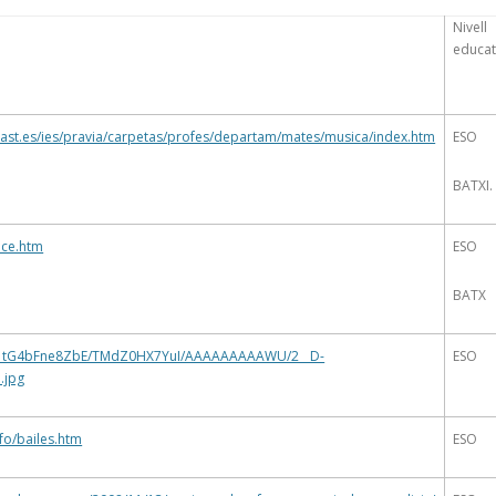
Nivell
educat
cast.es/ies/pravia/carpetas/profes/departam/mates/musica/index.htm
ESO
BATXI.
ice.htm
ESO
BATX
om/_tG4bFne8ZbE/TMdZ0HX7YuI/AAAAAAAAAWU/2__D-
ESO
.jpg
fo/bailes.htm
ESO