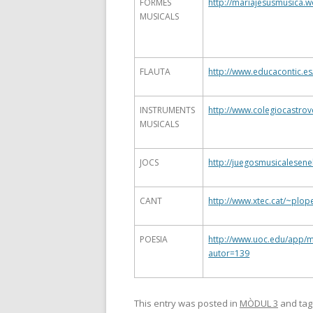
FORMES
http://mariajesusmusica.
MUSICALS
FLAUTA
http://www.educacontic.es
INSTRUMENTS
http://www.colegiocastro
MUSICALS
JOCS
http://juegosmusicalesene
CANT
http://www.xtec.cat/~plop
POESIA
http://www.uoc.edu/app/m
autor=139
This entry was posted in
MÒDUL 3
and ta