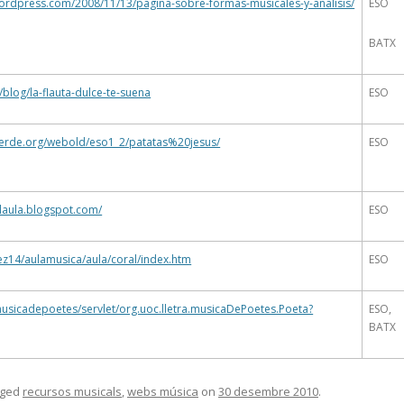
wordpress.com/2008/11/13/pagina-sobre-formas-musicales-y-analisis/
ESO
BATX
/blog/la-flauta-dulce-te-suena
ESO
verde.org/webold/eso1_2/patatas%20jesus/
ESO
laula.blogspot.com/
ESO
ez14/aulamusica/aula/coral/index.htm
ESO
usicadepoetes/servlet/org.uoc.lletra.musicaDePoetes.Poeta?
ESO,
BATX
gged
recursos musicals
,
webs música
on
30 desembre 2010
.