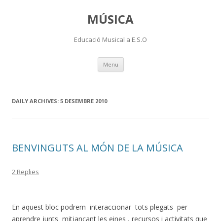
MÚSICA
Educació Musical a E.S.O
Skip
Menu
to
content
DAILY ARCHIVES:
5 DESEMBRE 2010
BENVINGUTS AL MÓN DE LA MÚSICA
2 Replies
En aquest bloc podrem interaccionar tots plegats per
aprendre junts mitjançant les eines , recursos i activitats que