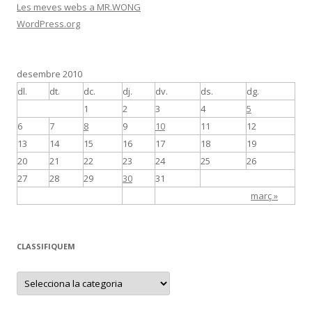
Les meves webs a MR.WONG
WordPress.org
desembre 2010
dl.
dt.
dc.
dj.
dv.
ds.
dg.
1
2
3
4
5
6
7
8
9
10
11
12
13
14
15
16
17
18
19
20
21
22
23
24
25
26
27
28
29
30
31
març »
CLASSIFIQUEM
C
L
A
S