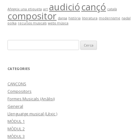
audició
cançó
Afegeix una etiqueta
art
català
compositor
dansa
història
literatura
modernisme
nadal
polka
recursos musicals
webs música
C
e
r
c
CATEGORIES
a
:
CANÇONS
Compositors
Formes Musicals (Anàlisi)
General
Llenguatge musical (Lèxic )
MÒDUL 1
MÒDUL 2
MÒDUL 3