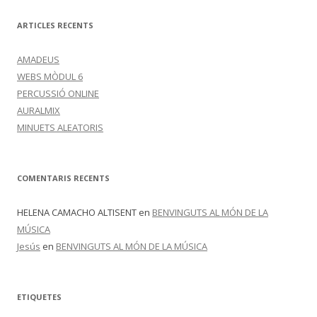
S
I
F
ARTICLES RECENTS
I
Q
U
AMADEUS
E
M
WEBS MÒDUL 6
PERCUSSIÓ ONLINE
AURALMIX
MINUETS ALEATORIS
COMENTARIS RECENTS
HELENA CAMACHO ALTISENT
en
BENVINGUTS AL MÓN DE LA
MÚSICA
Jesús
en
BENVINGUTS AL MÓN DE LA MÚSICA
ETIQUETES