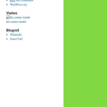
RSS
dels comentaris
WordPress.org
Visites
hit counter tumblr
Blogroll
Wikipedia
Zona CLIC