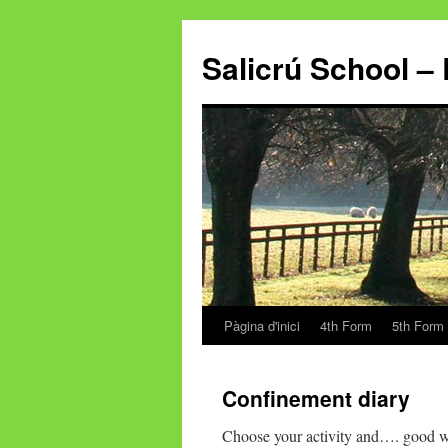
Salicrú School – 
Pàgina d'inici
4th Form
5th Form
Vés
al
Confinement diary
contingut
Choose your activity and…. good w