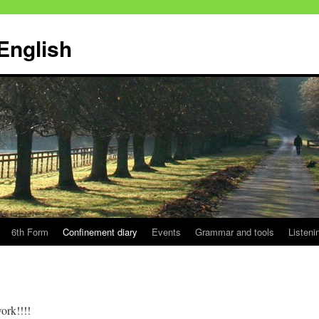
English
6th Form
Confinement diary
Events
Grammar and tools
Listeni
ork!!!!