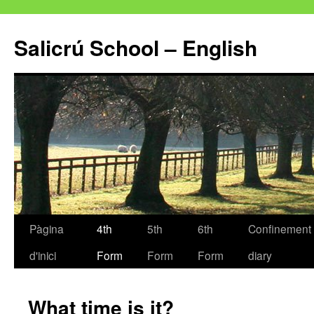
Salicrú School – English
Pàgina
4th
5th
6th
Confinement
Vés
d'inici
Form
Form
Form
diary
al
contingut
What time is it?