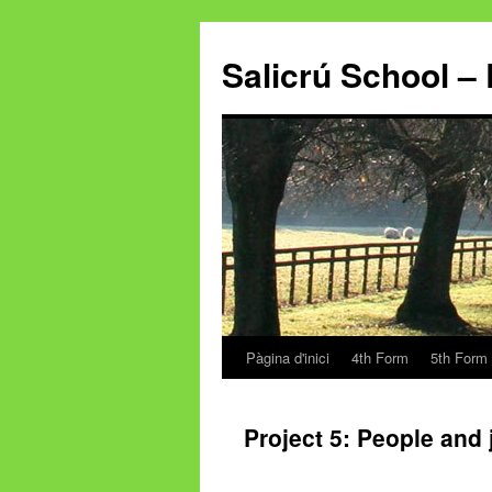
Salicrú School – 
Pàgina d'inici
4th Form
5th Form
Vés
al
Project 5: People and 
contingut