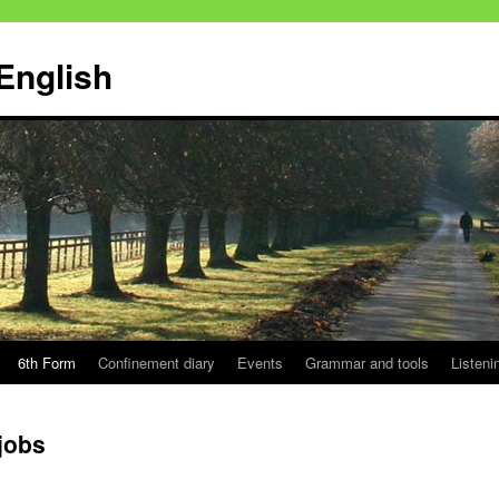
English
6th Form
Confinement diary
Events
Grammar and tools
Listeni
jobs