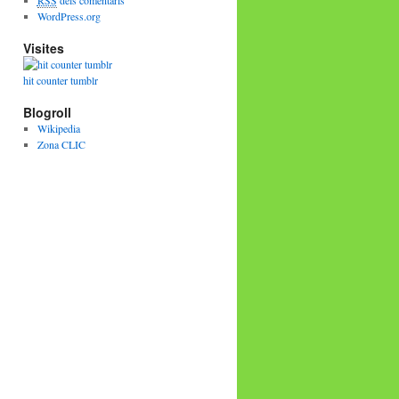
RSS
dels comentaris
WordPress.org
Visites
hit counter tumblr
Blogroll
Wikipedia
Zona CLIC