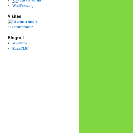
RSS
dels comentaris
WordPress.org
Visites
hit counter tumblr
Blogroll
Wikipedia
Zona CLIC