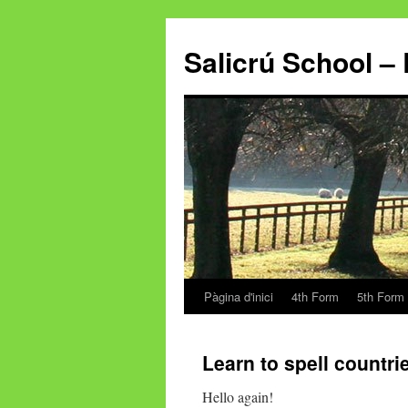
Salicrú School – 
Pàgina d'inici
4th Form
5th Form
Vés
al
Learn to spell countri
contingut
Hello again!