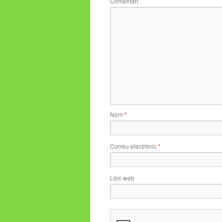
Comentari
Nom
*
Correu electrònic
*
Lloc web