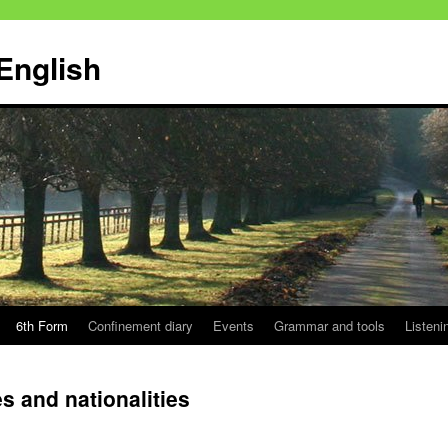
English
6th Form
Confinement diary
Events
Grammar and tools
Listeni
es and nationalities