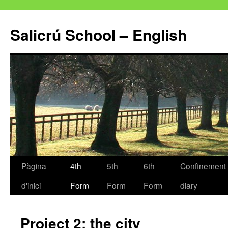
Salicrú School – English
Pàgina
4th
5th
6th
Confinement
Vés
d'inici
Form
Form
Form
diary
al
contingut
Project 2: the city