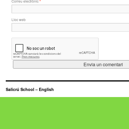
Correu electrònic
*
Lloc web
Salicrú School – English