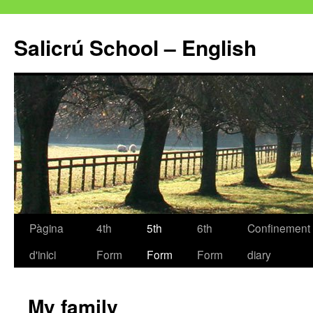
Salicrú School – English
Pàgina
4th
5th
6th
Confinement
Vés
d'inici
Form
Form
Form
diary
al
contingut
My family