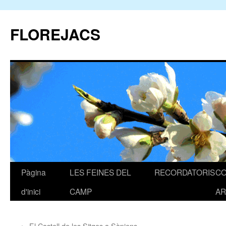
FLOREJACS
Pàgina
LES FEINES DEL
RECORDATORIS
C
Vés
d'inici
CAMP
AR
al
contingut
←
El Castell de les Sitges a Sàpiens