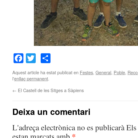
Facebook
Twitter
Comparteix
Aquest article ha estat publicat en
Festes
,
General
,
Poble
,
Reco
l'
enllaç permanent
.
←
El Castell de les Sitges a Sàpiens
Deixa un comentari
L'adreça electrònica no es publicarà
Els 
*
estan marcats amb