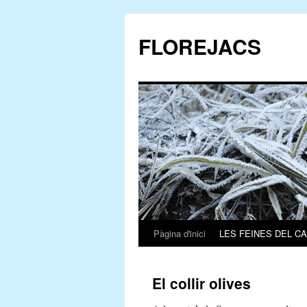
FLOREJACS
Pàgina d'inici
LES FEINES DEL C
Vés
al
El collir olives
contingut