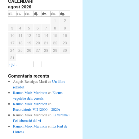
CALENDARI
agost 2026
dl.
dt.
dc.
dj.
dv.
ds.
dg.
1
2
3
4
5
6
7
8
9
10
11
12
13
14
15
16
17
18
19
20
21
22
23
24
25
26
27
28
29
30
31
« jul.
Comentaris recents
Àngels Benaiges Marti
en
Un llibre
retrobat
Ramon Moix Marimon
en
El curs
vegetatiu dels cereals
Ramon Moix Marimon
en
Recordatoris VII (2000 – 2020)
Ramon Moix Marimon
en
La verema i
l’el·laboració del vi
Ramon Moix Marimon
en
La font de
Llorens