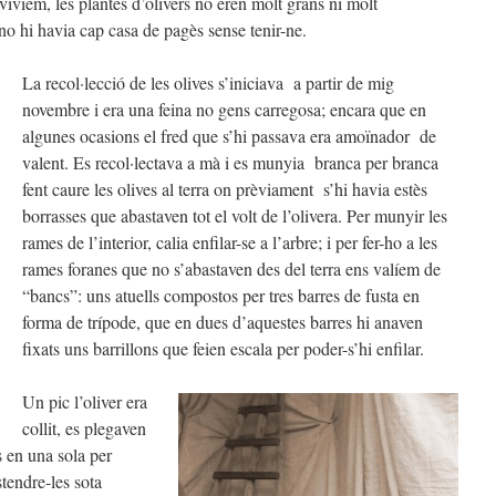
vivíem, les plantes d’olivers no eren molt grans ni molt
 no hi havia cap casa de pagès sense tenir-ne.
La recol·lecció de les olives s’iniciava a partir de mig
novembre i era una feina no gens carregosa; encara que en
algunes ocasions el fred que s’hi passava era amoïnador de
valent. Es recol·lectava a mà i es munyia branca per branca
fent caure les olives al terra on prèviament s’hi havia estès
borrasses que abastaven tot el volt de l’olivera. Per munyir les
rames de l’interior, calia enfilar-se a l’arbre; i per fer-ho a les
rames foranes que no s’abastaven des del terra ens valíem de
“bancs”: uns atuells compostos per tres barres de fusta en
forma de trípode, que en dues d’aquestes barres hi anaven
fixats uns barrillons que feien escala per poder-s’hi enfilar.
Un pic l’oliver era
collit, es plegaven
es en una sola per
stendre-les sota