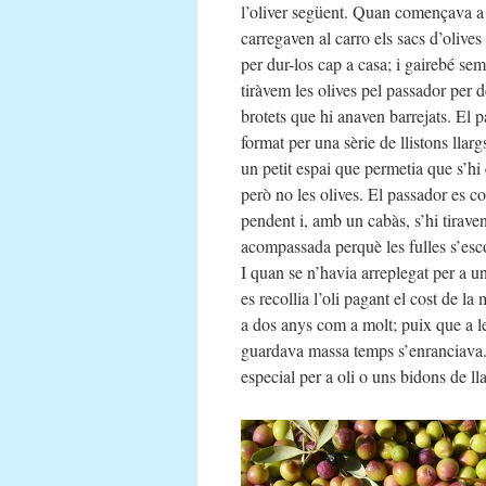
l’oliver següent. Quan començava a f
carregaven al carro els sacs d’olives
per dur-los cap a casa; i gairebé se
tiràvem les olives pel passador per de
brotets que hi anaven barrejats. El p
format per una sèrie de llistons llar
un petit espai que permetia que s’hi
però no les olives. El passador es c
pendent i, amb un cabàs, s’hi tirave
acompassada perquè les fulles s’esc
I quan se n’havia arreplegat per a un
es recollia l’oli pagant el cost de l
a dos anys com a molt; puix que a les
guardava massa temps s’enranciava. L
especial per a oli o uns bidons de ll