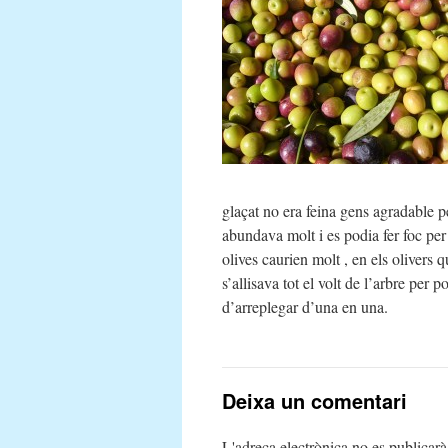
glaçat no era feina gens agradable p
abundava molt i es podia fer foc per
olives caurien molt , en els olivers q
s’allisava tot el volt de l’arbre per
d’arreplegar d’una en una.
Deixa un comentari
L'adreça electrònica no es publicarà