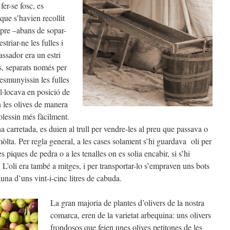
er-se fosc, es
 que s’havien recollit
mpre –abans de sopar-
striar-ne les fulles i
assador era un estri
gs, separats només per
 esmunyissin les fulles
ol·locava en posició de
n les olives de manera
olessin més fàcilment.
a carretada, es duien al trull per vendre-les al preu que passava o
a mòlta. Per regla general, a les cases solament s’hi guardava oli per
 piques de pedra o a les tenalles on es solia encabir, si s’hi
’oli era també a mitges, i per transportar-lo s’empraven uns bots
auna d’uns vint-i-cinc litres de cabuda.
La gran majoria de plantes d’olivers de la nostra
comarca, eren de la varietat arbequina: uns olivers
frondosos que feien unes olives petitones de les