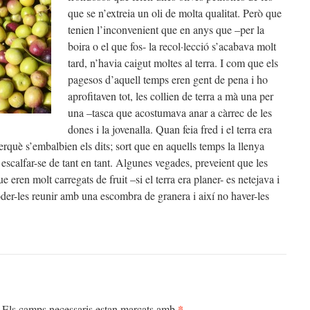
que se n’extreia un oli de molta qualitat. Però que
tenien l’inconvenient que en anys que –per la
boira o el que fos- la recol·lecció s’acabava molt
tard, n’havia caigut moltes al terra. I com que els
pagesos d’aquell temps eren gent de pena i ho
aprofitaven tot, les collien de terra a mà una per
una –tasca que acostumava anar a càrrec de les
dones i la jovenalla. Quan feia fred i el terra era
erquè s’embalbien els dits; sort que en aquells temps la llenya
 escalfar-se de tant en tant. Algunes vegades, preveient que les
ue eren molt carregats de fruit –si el terra era planer- es netejava i
 poder-les reunir amb una escombra de granera i així no haver-les
*
Els camps necessaris estan marcats amb