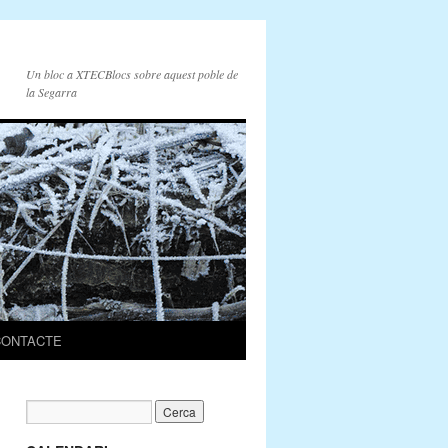
Un bloc a XTECBlocs sobre aquest poble de
la Segarra
CONTACTE