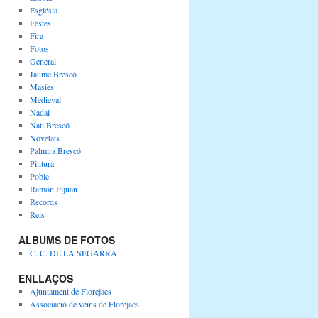
Església
Festes
Fira
Fotos
General
Jaume Brescó
Masies
Medieval
Nadal
Nati Brescó
Novetats
Palmira Brescó
Pintura
Poble
Ramon Pijuan
Records
Reis
ALBUMS DE FOTOS
C. C. DE LA SEGARRA
ENLLAÇOS
Ajuntament de Florejacs
Associació de veïns de Florejacs