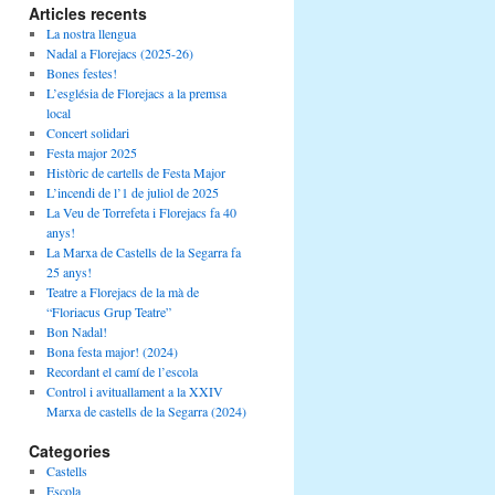
Articles recents
La nostra llengua
Nadal a Florejacs (2025-26)
Bones festes!
L’església de Florejacs a la premsa
local
Concert solidari
Festa major 2025
Històric de cartells de Festa Major
L’incendi de l’1 de juliol de 2025
La Veu de Torrefeta i Florejacs fa 40
anys!
La Marxa de Castells de la Segarra fa
25 anys!
Teatre a Florejacs de la mà de
“Floriacus Grup Teatre”
Bon Nadal!
Bona festa major! (2024)
Recordant el camí de l’escola
Control i avituallament a la XXIV
Marxa de castells de la Segarra (2024)
Categories
Castells
Escola