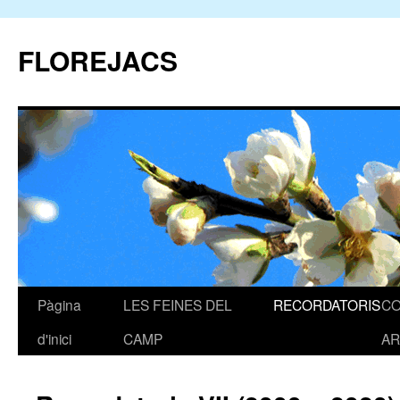
FLOREJACS
Pàgina
LES FEINES DEL
RECORDATORIS
C
Vés
d'inici
CAMP
AR
al
contingut