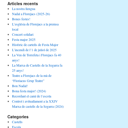
Articles recents
La nostra llengua
Nadal a Florejacs (2025-26)
Bones festes!
L’església de Florejacs a la premsa
local
Concert solidari
Festa major 2025
Històric de cartells de Festa Major
L’incendi de l’1 de juliol de 2025
La Veu de Torrefeta i Florejacs fa 40
anys!
La Marxa de Castells de la Segarra fa
25 anys!
Teatre a Florejacs de la mà de
“Floriacus Grup Teatre”
Bon Nadal!
Bona festa major! (2024)
Recordant el camí de l’escola
Control i avituallament a la XXIV
Marxa de castells de la Segarra (2024)
Categories
Castells
Escola