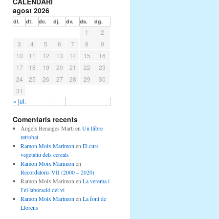
CALENDARI
agost 2026
dl.
dt.
dc.
dj.
dv.
ds.
dg.
1
2
3
4
5
6
7
8
9
10
11
12
13
14
15
16
17
18
19
20
21
22
23
24
25
26
27
28
29
30
31
« jul.
Comentaris recents
Àngels Benaiges Marti
en
Un llibre
retrobat
Ramon Moix Marimon
en
El curs
vegetatiu dels cereals
Ramon Moix Marimon
en
Recordatoris VII (2000 – 2020)
Ramon Moix Marimon
en
La verema i
l’el·laboració del vi
Ramon Moix Marimon
en
La font de
Llorens