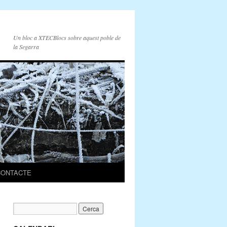
Un bloc a XTECBlocs sobre aquest poble de
la Segarra
CONTACTE