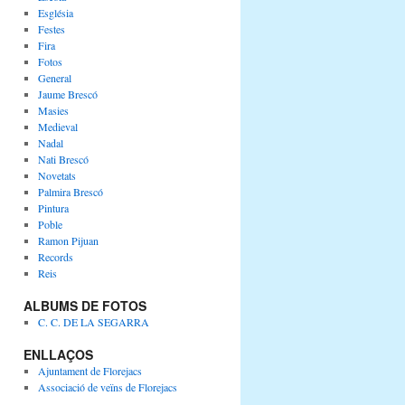
Església
Festes
Fira
Fotos
General
Jaume Brescó
Masies
Medieval
Nadal
Nati Brescó
Novetats
Palmira Brescó
Pintura
Poble
Ramon Pijuan
Records
Reis
ALBUMS DE FOTOS
C. C. DE LA SEGARRA
ENLLAÇOS
Ajuntament de Florejacs
Associació de veïns de Florejacs