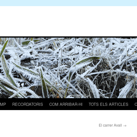
AMP
RECORDATORIS
COM ARRIBAR-HI
TOTS ELS ARTICLES
El carrer Avall
→