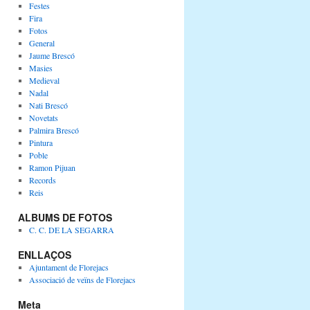
Festes
Fira
Fotos
General
Jaume Brescó
Masies
Medieval
Nadal
Nati Brescó
Novetats
Palmira Brescó
Pintura
Poble
Ramon Pijuan
Records
Reis
ALBUMS DE FOTOS
C. C. DE LA SEGARRA
ENLLAÇOS
Ajuntament de Florejacs
Associació de veïns de Florejacs
Meta