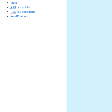
Entra
RSS
dels articles
RSS
dels comentaris
WordPress.org