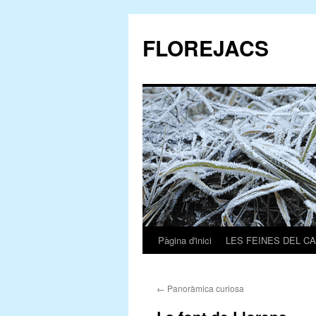
FLOREJACS
Pàgina d'inici
LES FEINES DEL C
Vés
al
←
Panoràmica curiosa
contingut