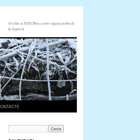
Un bloc a XTECBlocs sobre aquest poble de
la Segarra
CONTACTE