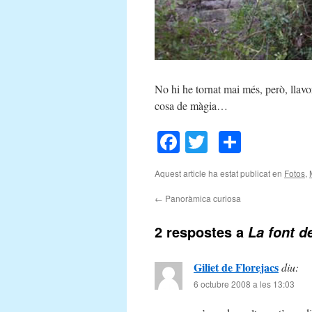
No hi he tornat mai més, però, llavo
cosa de màgia…
Facebook
Twitter
Compar
Aquest article ha estat publicat en
Fotos
,
←
Panoràmica curiosa
2 respostes a
La font d
Giliet de Florejacs
diu:
6 octubre 2008 a les 13:03