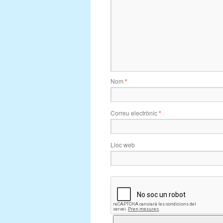
Nom
*
Correu electrònic
*
Lloc web