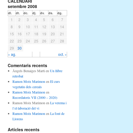
CALENDARI
setembre 2008
dl.
dt.
dc.
dj.
dv.
ds.
dg.
1
2
3
4
5
6
7
8
9
10
11
12
13
14
15
16
17
18
19
20
21
22
23
24
25
26
27
28
29
30
« ag.
oct. »
Comentaris recents
Àngels Benaiges Marti
en
Un llibre
retrobat
Ramon Moix Marimon
en
El curs
vegetatiu dels cereals
Ramon Moix Marimon
en
Recordatoris VII (2000 – 2020)
Ramon Moix Marimon
en
La verema i
l’el·laboració del vi
Ramon Moix Marimon
en
La font de
Llorens
Articles recents