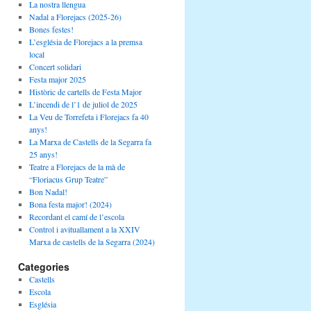
La nostra llengua
Nadal a Florejacs (2025-26)
Bones festes!
L’església de Florejacs a la premsa
local
Concert solidari
Festa major 2025
Històric de cartells de Festa Major
L’incendi de l’1 de juliol de 2025
La Veu de Torrefeta i Florejacs fa 40
anys!
La Marxa de Castells de la Segarra fa
25 anys!
Teatre a Florejacs de la mà de
“Floriacus Grup Teatre”
Bon Nadal!
Bona festa major! (2024)
Recordant el camí de l’escola
Control i avituallament a la XXIV
Marxa de castells de la Segarra (2024)
Categories
Castells
Escola
Església