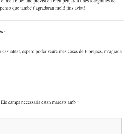
el meu bloc: tinc previst en breu penjar-hi unes fotografies de
e penso que també t’agradaran molt! fins aviat!
iu:
r casualitat, espero poder veure més coses de Florejacs, m’agrada
*
Els camps necessaris estan marcats amb