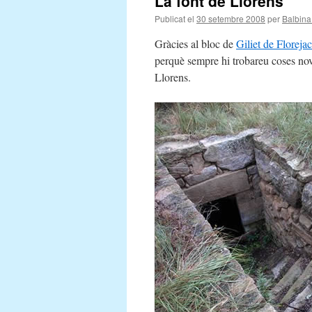
La font de Llorens
Publicat el
30 setembre 2008
per
Balbina
Gràcies al bloc de
Giliet de Florejac
perquè sempre hi trobareu coses nove
Llorens.