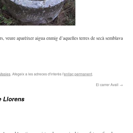
rs, veure aparèixer aigua enmig d’aquelles terres de secà semblava
teix
Masies
. Afegeix a les adreces d'interès l'
enllaç permanent
.
El carrer Avall
→
e Llorens