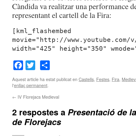
Càndida va realitzar una performance de
representant el cartell de la Fira:
[kml_flashembed
movie="http://www.youtube.com/v
width="425" height="350" wmode=
Facebook
Twitter
Comparteix
Aquest article ha estat publicat en
Castells
,
Festes
,
Fira
,
Mediev
l'
enllaç permanent
.
←
IV Florejacs Medieval
2 respostes a
Presentació de la
de Florejacs