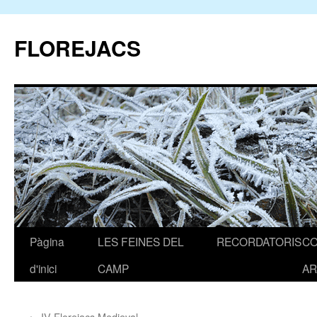
FLOREJACS
Pàgina
LES FEINES DEL
RECORDATORIS
C
Vés
d'inici
CAMP
AR
al
contingut
←
IV Florejacs Medieval