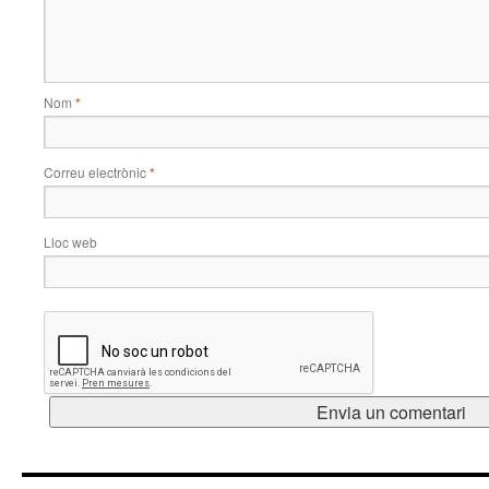
Nom
*
Correu electrònic
*
Lloc web