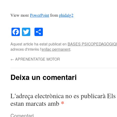
View more
PowerPoint
from
phidalg2
Facebook
Twitter
Comparteix
Aquest article ha estat publicat en
BASES PSICOPEDAGÒGIQU
adreces d'interès l'
enllaç permanent
.
←
APRENENTATGE MOTOR
Deixa un comentari
L'adreça electrònica no es publicarà
Els 
*
estan marcats amb
Comentari