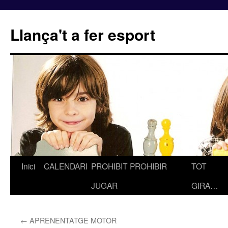
Llança't a fer esport
Inici
CALENDARI
PROHIBIT PROHIBIR
TOT
Vés
JUGAR
GIRA…
al
contingut
←
APRENENTATGE MOTOR