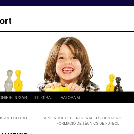
ort
OHIBIR JUGAR
TOT GIRA…
VALORA’M
S AMB PILOTA I
APRENDRE PER ENTRENAR. 1a JORNADA DE
FORMACIÓ DE TÈCNICS DE FUTBOL
→