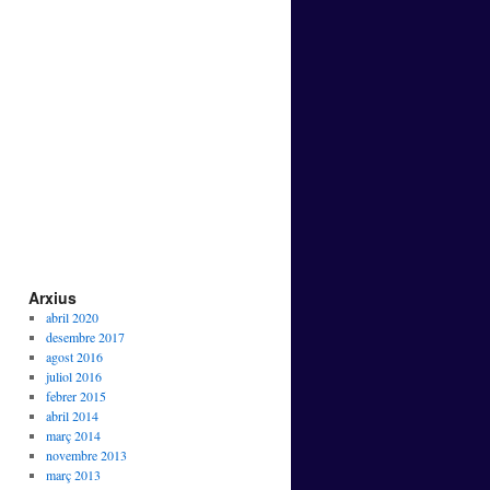
Arxius
abril 2020
desembre 2017
agost 2016
juliol 2016
febrer 2015
abril 2014
març 2014
novembre 2013
març 2013