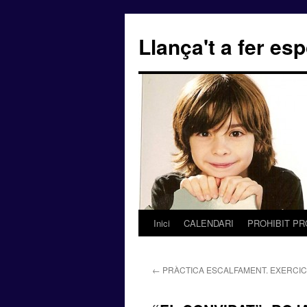
Llança't a fer esp
Inici
CALENDARI
PROHIBIT PR
Vés
al
←
PRÀCTICA ESCALFAMENT. EXERCICI
contingut