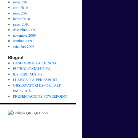
maig 2010
abril 2010
març 2010
febrer 2010
gener 2010
desembre 2009
novembre 2009
octubre 2009
setembre 2009
Blogroll
DESCOBRIM LA CIÈNCIA
FUTBOL CATALUNYA
IES PERE ALSIUS
LLANÇA’T A FER ESPORT
OBSERVATORI ESPORT ALT
EMPORDÀ
PRESENTACIONS POWERPOINT