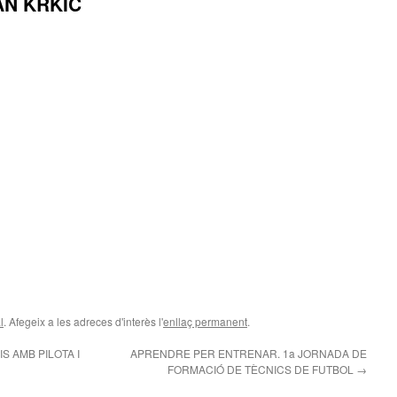
AN KRKIC
teix
l
. Afegeix a les adreces d'interès l'
enllaç permanent
.
S AMB PILOTA I
APRENDRE PER ENTRENAR. 1a JORNADA DE
FORMACIÓ DE TÈCNICS DE FUTBOL
→