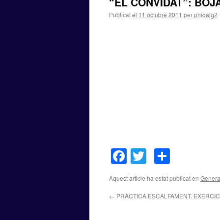
“EL CONVIDAT”: BOJ
Publicat el
11 octubre 2011
per
phidalg2
Facebook
Twitter
Compar
Aquest article ha estat publicat en
Genera
←
PRÀCTICA ESCALFAMENT. EXERCICI