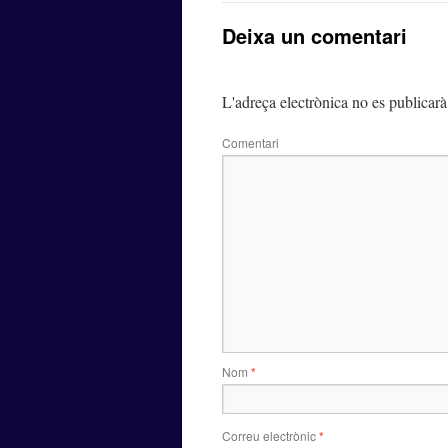
Deixa un comentari
L'adreça electrònica no es publicarà
Comentari
Nom
*
Correu electrònic
*