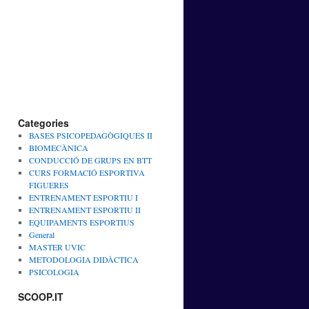
Categories
BASES PSICOPEDAGÒGIQUES II
BIOMECÀNICA
CONDUCCIÓ DE GRUPS EN BTT
CURS FORMACIÓ ESPORTIVA
FIGUERES
ENTRENAMENT ESPORTIU I
ENTRENAMENT ESPORTIU II
EQUIPAMENTS ESPORTIUS
General
MASTER UVIC
METODOLOGIA DIDÀCTICA
PSICOLOGIA
SCOOP.IT