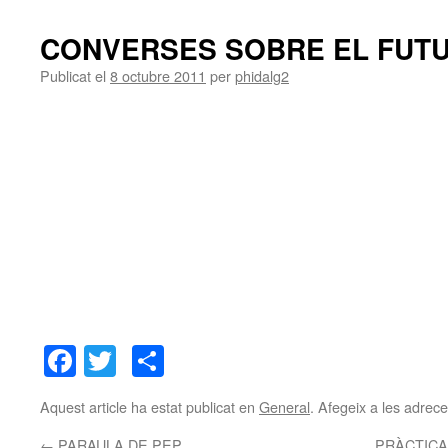
CONVERSES SOBRE EL FUT
Publicat el
8 octubre 2011
per
phidalg2
Facebook
Twitter
Comparteix
Aquest article ha estat publicat en
General
. Afegeix a les adreces
←
PARAULA DE PEP
PRÀCTICA