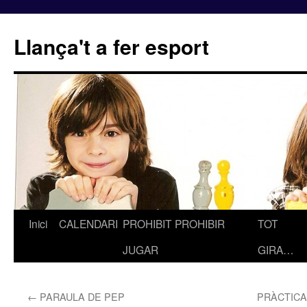
Llança't a fer esport
Inici
CALENDARI
PROHIBIT PROHIBIR
TOT
Vés
JUGAR
GIRA…
al
contingut
←
PARAULA DE PEP
PRÀCTICA