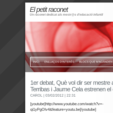
El petit raconet
Un raconet dedicat als mestr@s d'educació infantil
INICI
ENLLAÇOS D’INTERÈS
BLOCS QUE M’AGRADEN
1er debat, Què vol dir ser mestre
Terribas i Jaume Cela estrenen el 
CAROL
| 03/02/2012
| 22:31
[youtube]http://www.youtube.com/watch?v=-
qi1yPgOIv4&feature=youtu.be[/youtube]