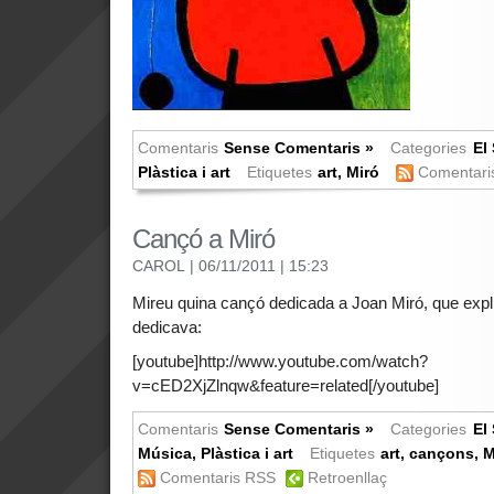
Comentaris
Sense Comentaris »
Categories
El 
Plàstica i art
Etiquetes
art
,
Miró
Comentar
Cançó a Miró
CAROL
| 06/11/2011
| 15:23
Mireu quina cançó dedicada a Joan Miró, que expli
dedicava:
[youtube]http://www.youtube.com/watch?
v=cED2XjZlnqw&feature=related[/youtube]
Comentaris
Sense Comentaris »
Categories
El 
Música
,
Plàstica i art
Etiquetes
art
,
cançons
,
M
Comentaris RSS
Retroenllaç