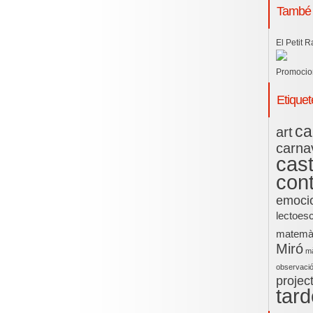
També 
El Petit 
Promocio
Etiquet
ca
art
carna
cas
con
emoci
lectoesc
matemà
Miró
m
observaci
projec
tard