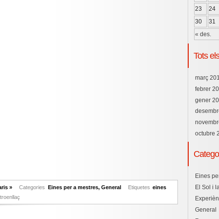
23
24
30
31
« des.
Tots els
març 20
febrer 2
gener 2
desembr
novembr
octubre 
Catego
Eines pe
El Sol i 
ris »
Categories
Eines per a mestres
,
General
Etiquetes
eines
troenllaç
Experièn
General