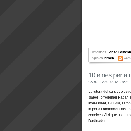
Comentaris
Sense Comenta
Etiquetes
hivern
Come
10 eines per a 
CAROL
| 22/01/2012
| 20:28
La tutora del curs que estic
Isabel Torredemer Pagan en
interessant, avui dia, i am
la por a l’ordinador i als 
coneixes. Així que us animo
l’ordinador….