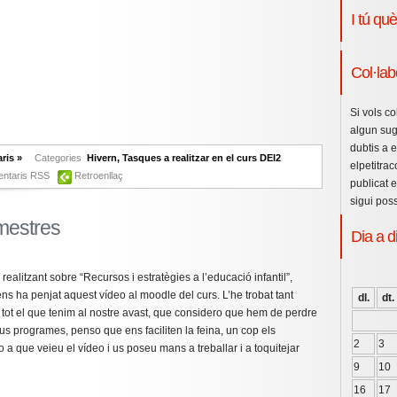
I tú qu
Col·lab
Si vols co
algun sug
dubtis a 
ris »
Categories
Hivern
,
Tasques a realitzar en el curs DEI2
elpetitra
ntaris RSS
Retroenllaç
publicat 
sigui pos
mestres
Dia a d
 realitzant sobre “Recursos i estratègies a l’educació infantil”,
s ha penjat aquest vídeo al moodle del curs. L’he trobat tant
dl.
dt.
b tot el que tenim al nostre avast, que considero que hem de perdre
nous programes, penso que ens faciliten la feina, un cop els
2
3
 a que veieu el vídeo i us poseu mans a treballar i a toquitejar
9
10
16
17