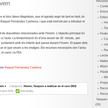
Recursos
ivern
Conte
Emoci
n el bloc Idees Magistrals, que m’agrada segir de tant en tant, és
Estac
a Raquel Fernández Carmona, i que està molt bé per a introduir el
Hi
Ta
it de diaositives relacionades amb l’hivern. L’objectiu principal és
Feste
rn a l’aula. La temporització és d’una sessió de 30 minuts, per
Ca
r juntament amb els infants què passa durant l’hivern. El paper dels
ca
car el que veuen a les imatges. Els recursos necessaris són l’arxiu
Na
, el canó i la PDI.
Lecto
Matem
Músic
rom
Raquel Fernandez Cardona
Plàstic
Mi
Proje
ris »
Categories
Hivern
,
Tasques a realitzar en el curs DEI2
Raco
ntaris RSS
Retroenllaç
Recur
Tasques a
(20)