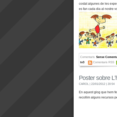
costat algunes de les expe
es fan cada dia al nostre vo
Comentaris
Sense Comenta
tv3
Comentaris RSS
Poster sobre L’
CAROL
| 22/01/2012
| 20:54
En aquest glog que hem fet 
recollim alguns recursos per