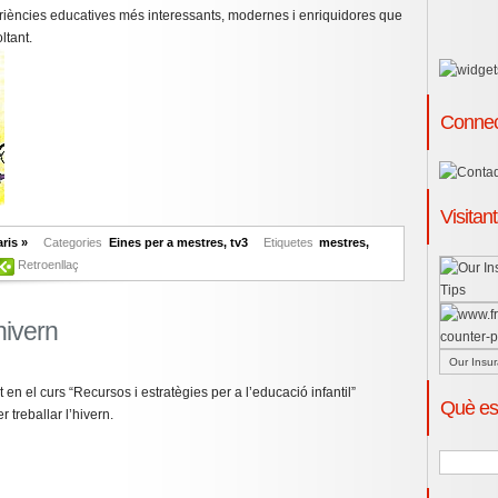
riències educatives més interessants, modernes i enriquidores que
ltant.
Connec
Visitan
ris »
Categories
Eines per a mestres
,
tv3
Etiquetes
mestres
,
Retroenllaç
hivern
Our Insur
en el curs “Recursos i estratègies per a l’educació infantil”
Què es
 treballar l’hivern.