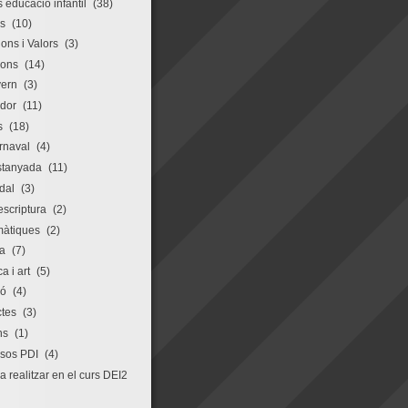
 educació infantil
(38)
s
(10)
ons i Valors
(3)
ions
(14)
vern
(3)
rdor
(11)
s
(18)
rnaval
(4)
stanyada
(11)
dal
(3)
escriptura
(2)
àtiques
(2)
a
(7)
a i art
(5)
ró
(4)
ctes
(3)
ns
(1)
sos PDI
(4)
 realitzar en el curs DEI2