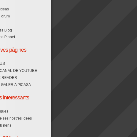
Ideas
 Forum
ss Blog
s Planet
ves pàgines
OUS
 CANAL DE YOUTUBE
 READER
 GALERIA PICASA
 interessants
ques
de ses nostres idees
mb nens