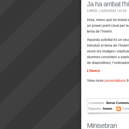
Ja ha arribat l’h
CAROL
| 21/01/2012
| 12:16
Hola, mireu què he trobat e
un power point creat per l
tema de l’hivern.
Aquesta activitat és un seu
introduïr el tema de l’hive
veure les imatges i explica
alumnes consisteix a expli
de diapositives, l’ordinador
L’hivern
View more
presentations
f
Comentaris
Sense Comenta
Etiquetes
hivern
Come
Minisebran