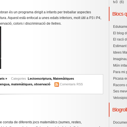
tv3
(6)
bran és un programa dirigit a infants per treballar aspectes
Blocs 
ura. Aquest està enfocat a unes edats inferiors, molt útil a P3 i P4,
rvació, colors i discriminació de lletres.
Edukam
El blog 
El racó de
Estimant 
Idees Ma
Imaginau
Món infan
Para mi 
Picasa e
ris »
Categories
Lectoescriptura
,
Matemàtiques
llengua
,
matemàtiques
,
observació
Comentaris RSS
Racons d
Ses meve
Velosipi
Blogroll
 consta de diferents jocs matemàtics (sumes, restes,
Documen