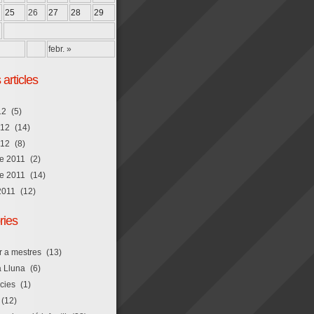
25
26
27
28
29
febr. »
 articles
12
(5)
012
(14)
012
(8)
e 2011
(2)
e 2011
(14)
2011
(12)
ries
r a mestres
(13)
la Lluna
(6)
cies
(1)
(12)