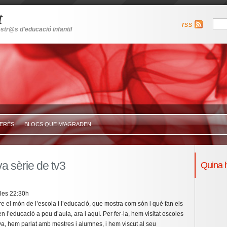
t
rss
str@s d'educació infantil
TERÈS
BLOCS QUE M’AGRADEN
a sèrie de tv3
Quina 
 les 22:30h
e el món de l’escola i l’educació, que mostra com són i què fan els
 l’educació a peu d’aula, ara i aquí. Per fer-la, hem visitat escoles
nya, hem parlat amb mestres i alumnes, i hem viscut al seu