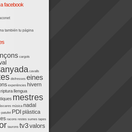
a facebook
Raconet
na también tu página
es
nçons
cargols
val
tanyada
cavalls
tes
eines
disfresses
ons
hivern
experiències
riptura
llengua
mestres
tiques
nadal
àscares
música
PDI
plàstica
ó
patufet
tes
racons
restes
sumes
tapes
or
tv3
valors
taurons