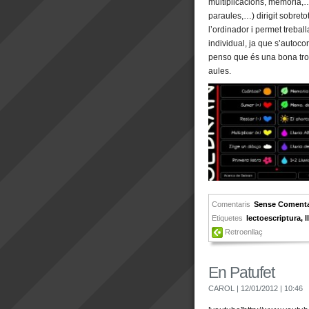
multiplicacions, memòria,…)
paraules,…) dirigit sobretot
l’ordinador i permet trebal
individual, ja que s’autocor
penso que és una bona troba
aules.
Comentaris
Sense Comenta
Etiquetes
lectoescriptura
,
Retroenllaç
En Patufet
CAROL
| 12/01/2012
| 10:46