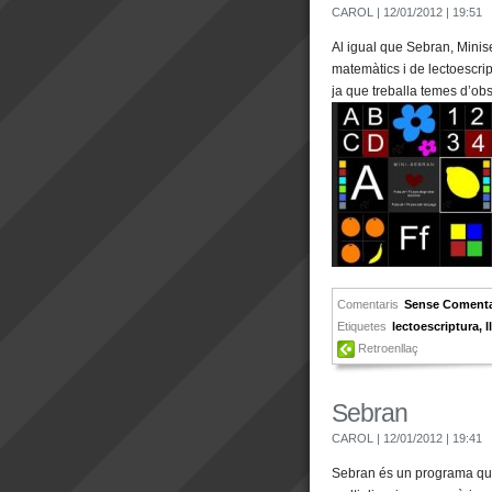
CAROL
| 12/01/2012
| 19:51
Al igual que Sebran, Minise
matemàtics i de lectoescript
ja que treballa temes d’obse
Comentaris
Sense Comenta
Etiquetes
lectoescriptura
,
Retroenllaç
Sebran
CAROL
| 12/01/2012
| 19:41
Sebran és un programa que