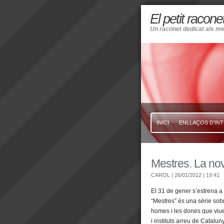
El petit racone
Un raconet dedicat als me
INICI
ENLLAÇOS D’IN
Mestres. La nov
CAROL
| 26/01/2012
| 19:41
El 31 de gener s’estrena a
“Mestres” és una sèrie sobr
homes i les dones que viuen
i instituts arreu de Catalu