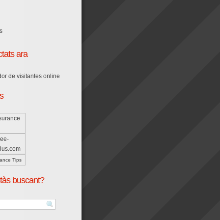
tats ara
ts
ance Tips
tàs buscant?