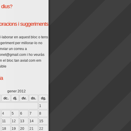
è dius?
oracions i suggeriments
l·laborar en aquest bloc o tens
geriment per millorar-lo no
enviar un correu a
conet@gmail.com i ho veuràs
en el bloc tan aviat com em
sible
ia
gener 2012
dc.
dj.
dv.
ds.
dg.
1
4
5
6
7
8
11
12
13
14
15
18
19
20
21
22