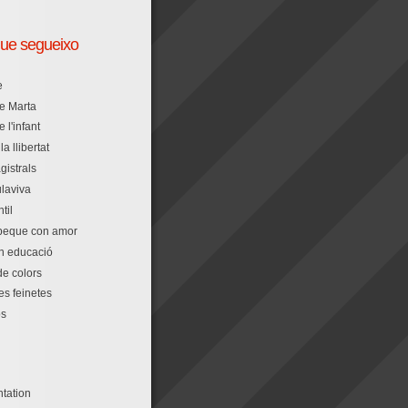
que segueixo
e
de Marta
 l'infant
la llibertat
gistrals
laviva
til
peque con amor
n educació
e colors
s feinetes
os
tation