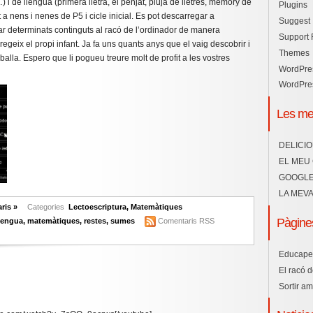
 i de llengua (primera lletra, el penjat, pluja de lletres, memory de
Plugins
 a nens i nenes de P5 i cicle inicial. Es pot descarregar a
Suggest 
lar determinats continguts al racó de l’ordinador de manera
Support
regeix el propi infant. Ja fa uns quants anys que el vaig descobrir i
Themes
lla. Espero que li pogueu treure molt de profit a les vostres
WordPre
WordPres
Les me
DELICI
EL MEU
GOOGLE
LA MEVA
ris »
Categories
Lectoescriptura
,
Matemàtiques
Pàgines
llengua
,
matemàtiques
,
restes
,
sumes
Comentaris RSS
Educape
El racó 
Sortir a