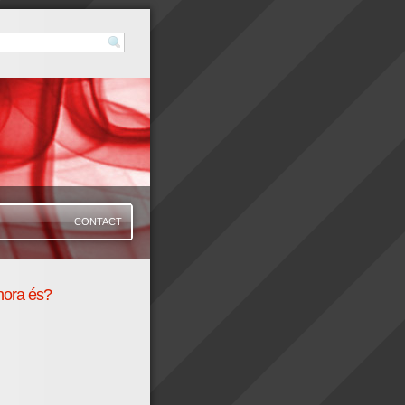
CONTACT
hora és?