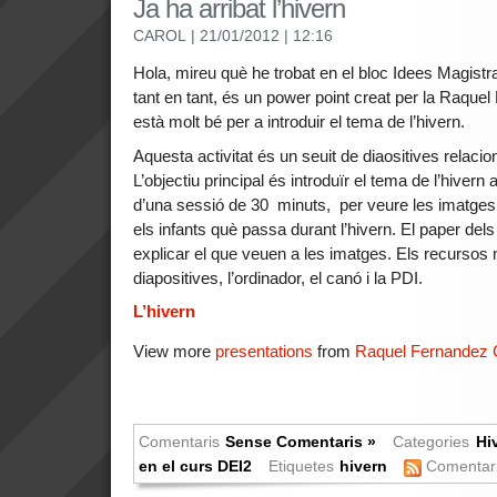
Ja ha arribat l’hivern
CAROL
| 21/01/2012
| 12:16
Hola, mireu què he trobat en el bloc Idees Magistr
tant en tant, és un power point creat per la Raqu
està molt bé per a introduir el tema de l’hivern.
Aquesta activitat és un seuit de diaositives relaci
L’objectiu principal és introduïr el tema de l’hivern 
d’una sessió de 30 minuts, per veure les imatges
els infants què passa durant l’hivern. El paper del
explicar el que veuen a les imatges. Els recursos 
diapositives, l’ordinador, el canó i la PDI.
L’hivern
View more
presentations
from
Raquel Fernandez 
Comentaris
Sense Comentaris »
Categories
Hi
en el curs DEI2
Etiquetes
hivern
Comentar