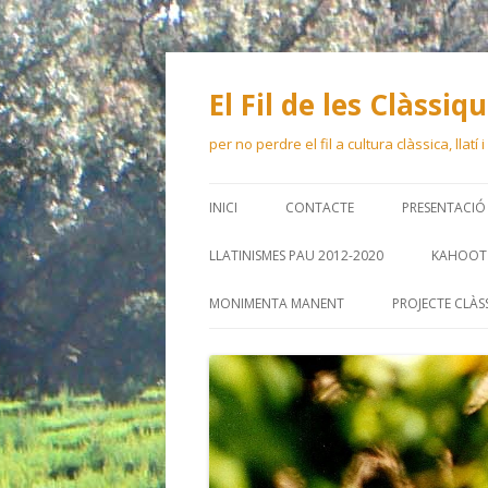
El Fil de les Clàssiq
per no perdre el fil a cultura clàssica, llatí
INICI
CONTACTE
PRESENTACIÓ
LLATINISMES PAU 2012-2020
KAHOOT 
MONIMENTA MANENT
PROJECTE CLÀS