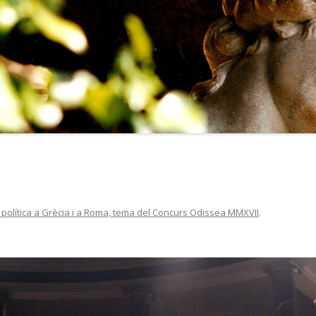
 política a Grècia i a Roma, tema del Concurs Odissea MMXVII
.