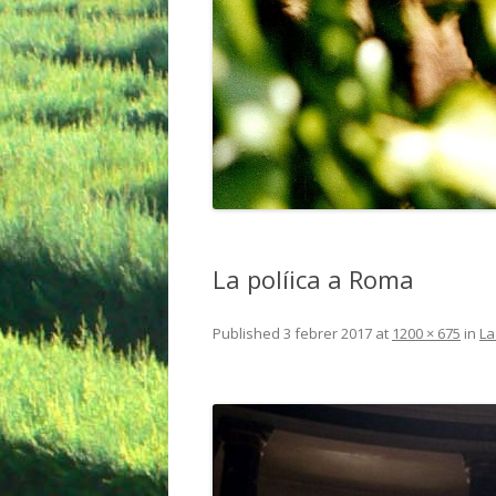
La políica a Roma
Published
3 febrer 2017
at
1200 × 675
in
La