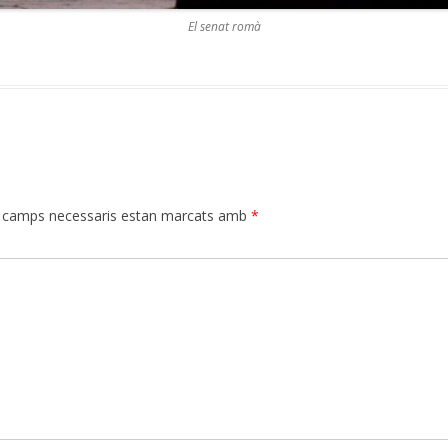
El senat romà
 camps necessaris estan marcats amb
*