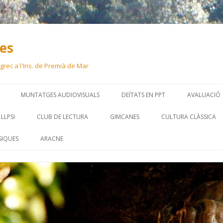
ues
 i grec a l'Ins. de Premià de Mar
Skip
to
MUNTATGES AUDIOVISUALS
DEÏTATS EN PPT
AVALUACIÓ
content
LLPSI
CLUB DE LECTURA
GIMCANES
CULTURA CLÀSSICA
SIQUES
ARACNE