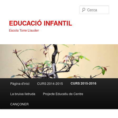
Cerca
EDUCACIÓ INFANTIL
Escola Torre Llauder
Menú
CURS 2015-2016
Pàgina d'inici
CURS 2014-2015
Aneu
principal
La bruixa lletruda
Projecte Educatiu de Centre
al
CANÇONER
contingut
principal