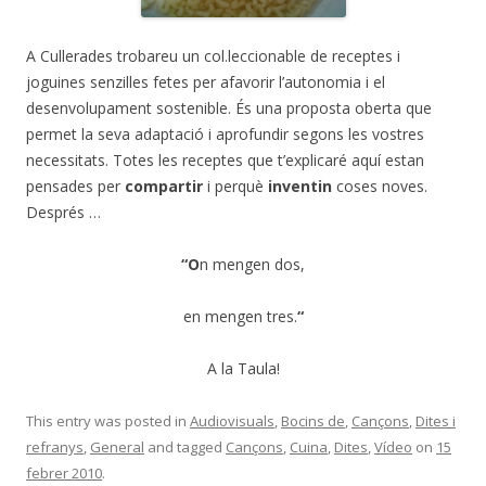
A Cullerades trobareu un col.leccionable de receptes i
joguines senzilles fetes per afavorir l’autonomia i el
desenvolupament sostenible. És una proposta oberta que
permet la seva adaptació i aprofundir segons les vostres
necessitats. Totes les receptes que t’explicaré aquí estan
pensades per
compartir
i perquè
inventin
coses noves.
Després …
“O
n mengen dos,
en mengen tres.
“
A la Taula!
This entry was posted in
Audiovisuals
,
Bocins de
,
Cançons
,
Dites i
refranys
,
General
and tagged
Cançons
,
Cuina
,
Dites
,
Vídeo
on
15
febrer 2010
.