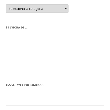
C
a
t
e
g
o
r
ÉS L’HORA DE …
i
e
s
BLOCS I WEB PER REMENAR