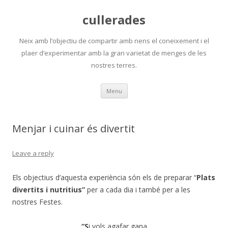
cullerades
Neix amb l’objectiu de compartir amb nens el coneixement i el
plaer d’experimentar amb la gran varietat de menges de les
nostres terres.
Skip
Menu
to
content
Menjar i cuinar és divertit
Leave a reply
Els objectius d’aquesta experiència són els de preparar “
Plats
divertits i nutritius”
per a cada dia i també per a les
nostres Festes.
“S
i vols agafar gana